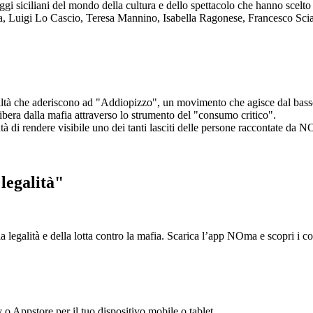
aggi siciliani del mondo della cultura e dello spettacolo che hanno scel
ta, Luigi Lo Cascio, Teresa Mannino, Isabella Ragonese, Francesco Sci
ltà che aderiscono ad "Addiopizzo", un movimento che agisce dal basso 
era dalla mafia attraverso lo strumento del "consumo critico".
ntà di rendere visibile uno dei tanti lasciti delle persone raccontate da N
legalità"
la legalità e della lotta contro la mafia. Scarica l’app NOma e scopri i 
y o Appstore per il tuo dispositivo mobile o tablet