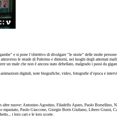
ambe" e si pone l’obiettivo di divulgare "le storie" delle molte persone 
ttraverso le strade di Palermo e dintorni, nei luoghi degli attentati mafi
re un male che non è ancora stato debellato, malgrado i passi da gigante 
animazioni digitali, note biografiche, video, fotografie d’epoca e intervis
n altre nuove: Antonino Agostino, Filadelfo Aparo, Paolo Borsellino, 
mpastato, Paolo Giaccone, Giorgio Boris Giuliano, Libero Grassi, Car
o... i loro cari e le loro scorte.