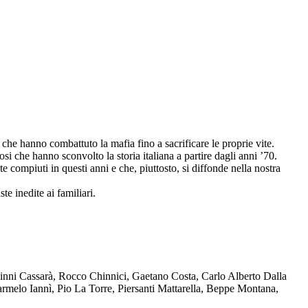
che hanno combattuto la mafia fino a sacrificare le proprie vite.
osi che hanno sconvolto la storia italiana a partire dagli anni ’70.
compiuti in questi anni e che, piuttosto, si diffonde nella nostra
te inedite ai familiari.
Ninni Cassarà, Rocco Chinnici, Gaetano Costa, Carlo Alberto Dalla
melo Iannì, Pio La Torre, Piersanti Mattarella, Beppe Montana,