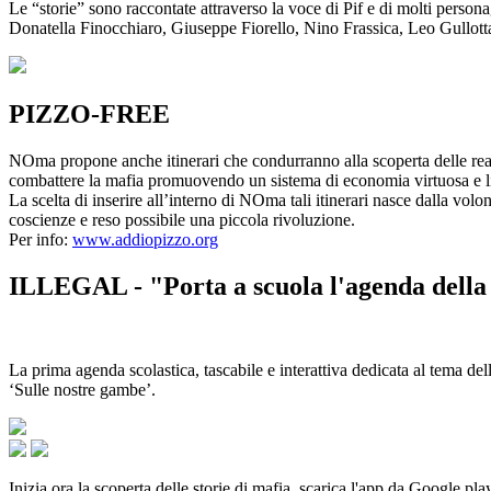
Le “storie” sono raccontate attraverso la voce di Pif e di molti person
Donatella Finocchiaro, Giuseppe Fiorello, Nino Frassica, Leo Gullot
PIZZO-FREE
NOma propone anche itinerari che condurranno alla scoperta delle rea
combattere la mafia promuovendo un sistema di economia virtuosa e lib
La scelta di inserire all’interno di NOma tali itinerari nasce dalla volo
coscienze e reso possibile una piccola rivoluzione.
Per info:
www.addiopizzo.org
ILLEGAL - "Porta a scuola l'agenda della 
La prima agenda scolastica, tascabile e interattiva dedicata al tema del
‘Sulle nostre gambe’.
Inizia ora la scoperta delle storie di mafia, scarica l'app da Google pla