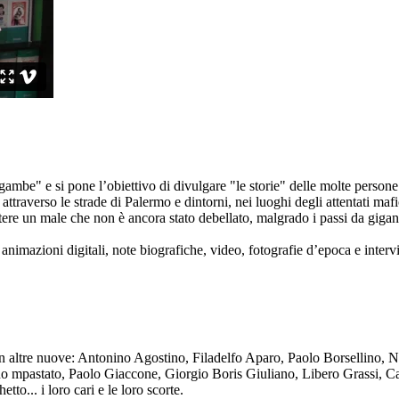
ambe" e si pone l’obiettivo di divulgare "le storie" delle molte persone 
ttraverso le strade di Palermo e dintorni, nei luoghi degli attentati mafi
re un male che non è ancora stato debellato, malgrado i passi da gigante 
animazioni digitali, note biografiche, video, fotografie d’epoca e intervis
n altre nuove: Antonino Agostino, Filadelfo Aparo, Paolo Borsellino, 
mpastato, Paolo Giaccone, Giorgio Boris Giuliano, Libero Grassi, Car
o... i loro cari e le loro scorte.