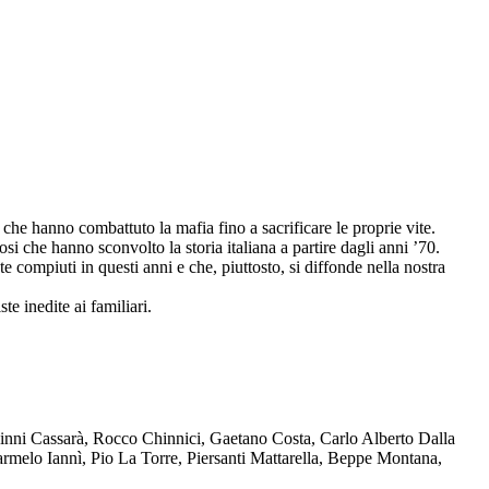
che hanno combattuto la mafia fino a sacrificare le proprie vite.
osi che hanno sconvolto la storia italiana a partire dagli anni ’70.
compiuti in questi anni e che, piuttosto, si diffonde nella nostra
te inedite ai familiari.
Ninni Cassarà, Rocco Chinnici, Gaetano Costa, Carlo Alberto Dalla
melo Iannì, Pio La Torre, Piersanti Mattarella, Beppe Montana,