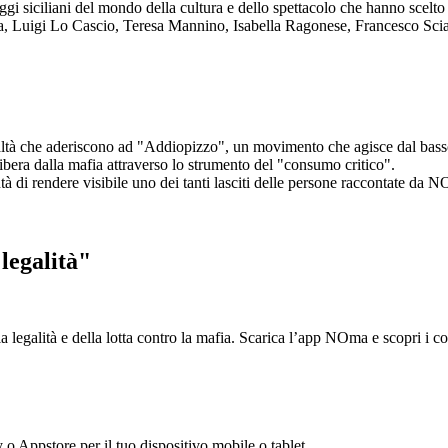
aggi siciliani del mondo della cultura e dello spettacolo che hanno scel
ta, Luigi Lo Cascio, Teresa Mannino, Isabella Ragonese, Francesco Sci
ltà che aderiscono ad "Addiopizzo", un movimento che agisce dal basso 
era dalla mafia attraverso lo strumento del "consumo critico".
ntà di rendere visibile uno dei tanti lasciti delle persone raccontate da N
legalità"
la legalità e della lotta contro la mafia. Scarica l’app NOma e scopri i 
y o Appstore per il tuo dispositivo mobile o tablet