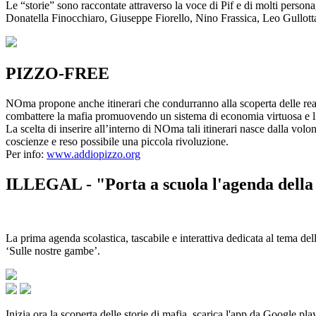
Le “storie” sono raccontate attraverso la voce di Pif e di molti person
Donatella Finocchiaro, Giuseppe Fiorello, Nino Frassica, Leo Gullot
PIZZO-FREE
NOma propone anche itinerari che condurranno alla scoperta delle rea
combattere la mafia promuovendo un sistema di economia virtuosa e lib
La scelta di inserire all’interno di NOma tali itinerari nasce dalla volo
coscienze e reso possibile una piccola rivoluzione.
Per info:
www.addiopizzo.org
ILLEGAL - "Porta a scuola l'agenda della 
La prima agenda scolastica, tascabile e interattiva dedicata al tema del
‘Sulle nostre gambe’.
Inizia ora la scoperta delle storie di mafia, scarica l'app da Google pla