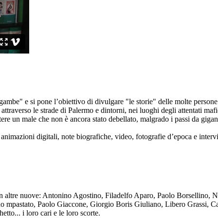
ambe" e si pone l’obiettivo di divulgare "le storie" delle molte persone 
ttraverso le strade di Palermo e dintorni, nei luoghi degli attentati mafi
re un male che non è ancora stato debellato, malgrado i passi da gigante 
animazioni digitali, note biografiche, video, fotografie d’epoca e intervis
n altre nuove: Antonino Agostino, Filadelfo Aparo, Paolo Borsellino, 
mpastato, Paolo Giaccone, Giorgio Boris Giuliano, Libero Grassi, Car
o... i loro cari e le loro scorte.