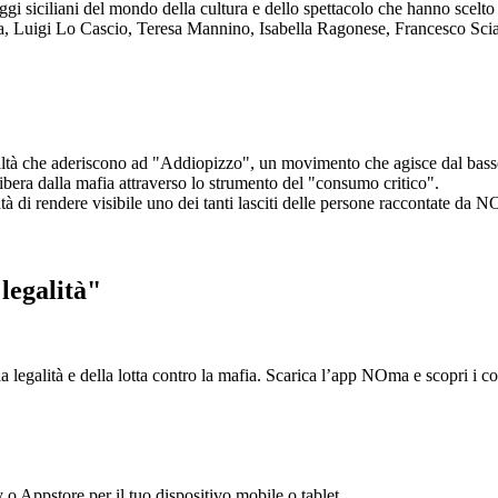
aggi siciliani del mondo della cultura e dello spettacolo che hanno scel
ta, Luigi Lo Cascio, Teresa Mannino, Isabella Ragonese, Francesco Sci
ltà che aderiscono ad "Addiopizzo", un movimento che agisce dal basso 
era dalla mafia attraverso lo strumento del "consumo critico".
ntà di rendere visibile uno dei tanti lasciti delle persone raccontate da N
legalità"
la legalità e della lotta contro la mafia. Scarica l’app NOma e scopri i 
y o Appstore per il tuo dispositivo mobile o tablet