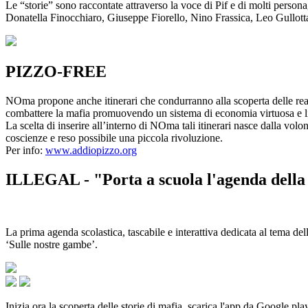
Le “storie” sono raccontate attraverso la voce di Pif e di molti person
Donatella Finocchiaro, Giuseppe Fiorello, Nino Frassica, Leo Gullot
PIZZO-FREE
NOma propone anche itinerari che condurranno alla scoperta delle rea
combattere la mafia promuovendo un sistema di economia virtuosa e lib
La scelta di inserire all’interno di NOma tali itinerari nasce dalla volo
coscienze e reso possibile una piccola rivoluzione.
Per info:
www.addiopizzo.org
ILLEGAL - "Porta a scuola l'agenda della 
La prima agenda scolastica, tascabile e interattiva dedicata al tema del
‘Sulle nostre gambe’.
Inizia ora la scoperta delle storie di mafia, scarica l'app da Google pla