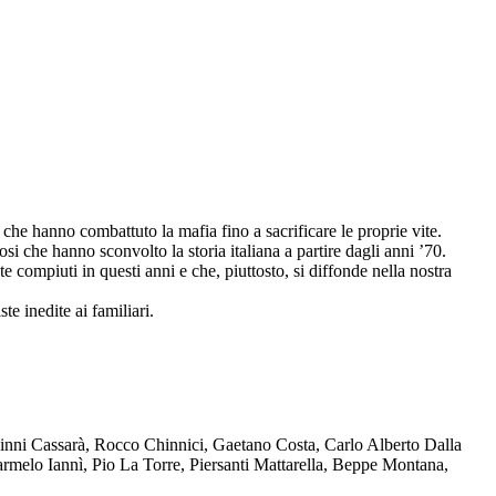
che hanno combattuto la mafia fino a sacrificare le proprie vite.
osi che hanno sconvolto la storia italiana a partire dagli anni ’70.
compiuti in questi anni e che, piuttosto, si diffonde nella nostra
te inedite ai familiari.
Ninni Cassarà, Rocco Chinnici, Gaetano Costa, Carlo Alberto Dalla
melo Iannì, Pio La Torre, Piersanti Mattarella, Beppe Montana,