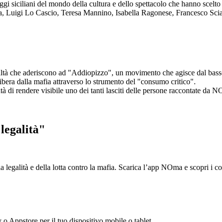
aggi siciliani del mondo della cultura e dello spettacolo che hanno scel
ta, Luigi Lo Cascio, Teresa Mannino, Isabella Ragonese, Francesco Sci
ltà che aderiscono ad "Addiopizzo", un movimento che agisce dal basso 
era dalla mafia attraverso lo strumento del "consumo critico".
ntà di rendere visibile uno dei tanti lasciti delle persone raccontate da N
legalità"
la legalità e della lotta contro la mafia. Scarica l’app NOma e scopri i 
y o Appstore per il tuo dispositivo mobile o tablet