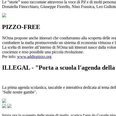
Le “storie” sono raccontate attraverso la voce di Pif e di molti person
Donatella Finocchiaro, Giuseppe Fiorello, Nino Frassica, Leo Gullot
PIZZO-FREE
NOma propone anche itinerari che condurranno alla scoperta delle rea
combattere la mafia promuovendo un sistema di economia virtuosa e lib
La scelta di inserire all’interno di NOma tali itinerari nasce dalla volo
coscienze e reso possibile una piccola rivoluzione.
Per info:
www.addiopizzo.org
ILLEGAL - "Porta a scuola l'agenda della 
La prima agenda scolastica, tascabile e interattiva dedicata al tema del
‘Sulle nostre gambe’.
Inizia ora la scoperta delle storie di mafia, scarica l'app da Google pla