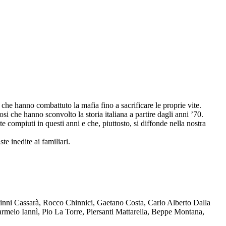
che hanno combattuto la mafia fino a sacrificare le proprie vite.
osi che hanno sconvolto la storia italiana a partire dagli anni ’70.
compiuti in questi anni e che, piuttosto, si diffonde nella nostra
te inedite ai familiari.
Ninni Cassarà, Rocco Chinnici, Gaetano Costa, Carlo Alberto Dalla
melo Iannì, Pio La Torre, Piersanti Mattarella, Beppe Montana,