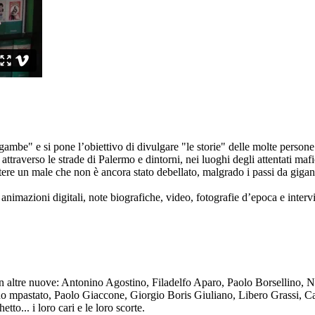
ambe" e si pone l’obiettivo di divulgare "le storie" delle molte persone 
ttraverso le strade di Palermo e dintorni, nei luoghi degli attentati mafi
re un male che non è ancora stato debellato, malgrado i passi da gigante 
animazioni digitali, note biografiche, video, fotografie d’epoca e intervis
n altre nuove: Antonino Agostino, Filadelfo Aparo, Paolo Borsellino, 
mpastato, Paolo Giaccone, Giorgio Boris Giuliano, Libero Grassi, Car
o... i loro cari e le loro scorte.