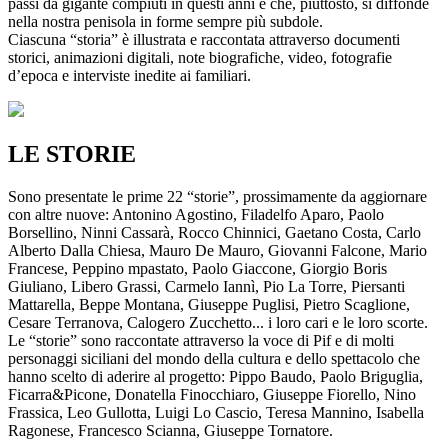
passi da gigante compiuti in questi anni e che, piuttosto, si diffonde
nella nostra penisola in forme sempre più subdole.
Ciascuna “storia” è illustrata e raccontata attraverso documenti
storici, animazioni digitali, note biografiche, video, fotografie
d’epoca e interviste inedite ai familiari.
LE STORIE
Sono presentate le prime 22 “storie”, prossimamente da aggiornare
con altre nuove: Antonino Agostino, Filadelfo Aparo, Paolo
Borsellino, Ninni Cassarà, Rocco Chinnici, Gaetano Costa, Carlo
Alberto Dalla Chiesa, Mauro De Mauro, Giovanni Falcone, Mario
Francese, Peppino mpastato, Paolo Giaccone, Giorgio Boris
Giuliano, Libero Grassi, Carmelo Iannì, Pio La Torre, Piersanti
Mattarella, Beppe Montana, Giuseppe Puglisi, Pietro Scaglione,
Cesare Terranova, Calogero Zucchetto... i loro cari e le loro scorte.
Le “storie” sono raccontate attraverso la voce di Pif e di molti
personaggi siciliani del mondo della cultura e dello spettacolo che
hanno scelto di aderire al progetto: Pippo Baudo, Paolo Briguglia,
Ficarra&Picone, Donatella Finocchiaro, Giuseppe Fiorello, Nino
Frassica, Leo Gullotta, Luigi Lo Cascio, Teresa Mannino, Isabella
Ragonese, Francesco Scianna, Giuseppe Tornatore.