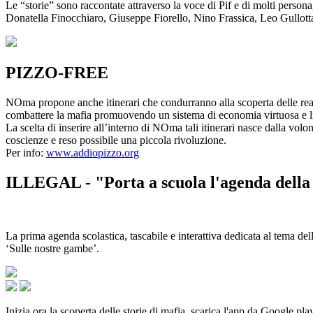
Le “storie” sono raccontate attraverso la voce di Pif e di molti person
Donatella Finocchiaro, Giuseppe Fiorello, Nino Frassica, Leo Gullot
PIZZO-FREE
NOma propone anche itinerari che condurranno alla scoperta delle rea
combattere la mafia promuovendo un sistema di economia virtuosa e lib
La scelta di inserire all’interno di NOma tali itinerari nasce dalla volo
coscienze e reso possibile una piccola rivoluzione.
Per info:
www.addiopizzo.org
ILLEGAL - "Porta a scuola l'agenda della 
La prima agenda scolastica, tascabile e interattiva dedicata al tema del
‘Sulle nostre gambe’.
Inizia ora la scoperta delle storie di mafia, scarica l'app da Google pla