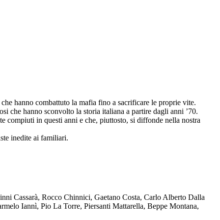
che hanno combattuto la mafia fino a sacrificare le proprie vite.
osi che hanno sconvolto la storia italiana a partire dagli anni ’70.
compiuti in questi anni e che, piuttosto, si diffonde nella nostra
te inedite ai familiari.
Ninni Cassarà, Rocco Chinnici, Gaetano Costa, Carlo Alberto Dalla
melo Iannì, Pio La Torre, Piersanti Mattarella, Beppe Montana,