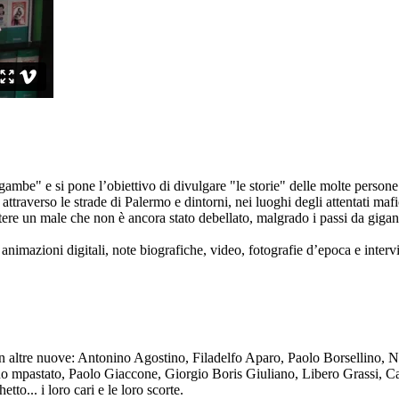
ambe" e si pone l’obiettivo di divulgare "le storie" delle molte persone 
ttraverso le strade di Palermo e dintorni, nei luoghi degli attentati mafi
re un male che non è ancora stato debellato, malgrado i passi da gigante 
animazioni digitali, note biografiche, video, fotografie d’epoca e intervis
n altre nuove: Antonino Agostino, Filadelfo Aparo, Paolo Borsellino, 
mpastato, Paolo Giaccone, Giorgio Boris Giuliano, Libero Grassi, Car
o... i loro cari e le loro scorte.