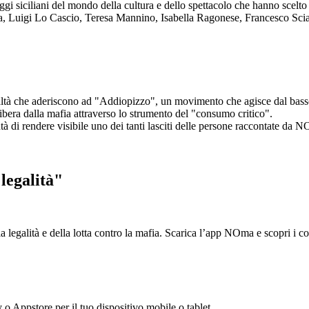
aggi siciliani del mondo della cultura e dello spettacolo che hanno scel
ta, Luigi Lo Cascio, Teresa Mannino, Isabella Ragonese, Francesco Sci
ltà che aderiscono ad "Addiopizzo", un movimento che agisce dal basso 
era dalla mafia attraverso lo strumento del "consumo critico".
ntà di rendere visibile uno dei tanti lasciti delle persone raccontate da N
legalità"
la legalità e della lotta contro la mafia. Scarica l’app NOma e scopri i 
y o Appstore per il tuo dispositivo mobile o tablet