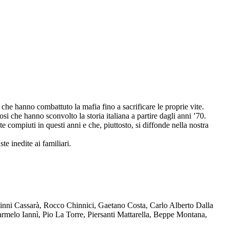
che hanno combattuto la mafia fino a sacrificare le proprie vite.
osi che hanno sconvolto la storia italiana a partire dagli anni ’70.
compiuti in questi anni e che, piuttosto, si diffonde nella nostra
te inedite ai familiari.
Ninni Cassarà, Rocco Chinnici, Gaetano Costa, Carlo Alberto Dalla
melo Iannì, Pio La Torre, Piersanti Mattarella, Beppe Montana,