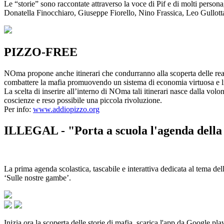
Le “storie” sono raccontate attraverso la voce di Pif e di molti person
Donatella Finocchiaro, Giuseppe Fiorello, Nino Frassica, Leo Gullot
PIZZO-FREE
NOma propone anche itinerari che condurranno alla scoperta delle rea
combattere la mafia promuovendo un sistema di economia virtuosa e lib
La scelta di inserire all’interno di NOma tali itinerari nasce dalla volo
coscienze e reso possibile una piccola rivoluzione.
Per info:
www.addiopizzo.org
ILLEGAL - "Porta a scuola l'agenda della 
La prima agenda scolastica, tascabile e interattiva dedicata al tema del
‘Sulle nostre gambe’.
Inizia ora la scoperta delle storie di mafia, scarica l'app da Google pla