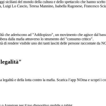
aggi siciliani del mondo della cultura e dello spettacolo che hanno scel
ta, Luigi Lo Cascio, Teresa Mannino, Isabella Ragonese, Francesco Sci
ltà che aderiscono ad "Addiopizzo", un movimento che agisce dal basso 
era dalla mafia attraverso lo strumento del "consumo critico".
ntà di rendere visibile uno dei tanti lasciti delle persone raccontate da N
legalità"
la legalità e della lotta contro la mafia. Scarica l’app NOma e scopri i 
y o Appstore per il tuo dispositivo mobile o tablet