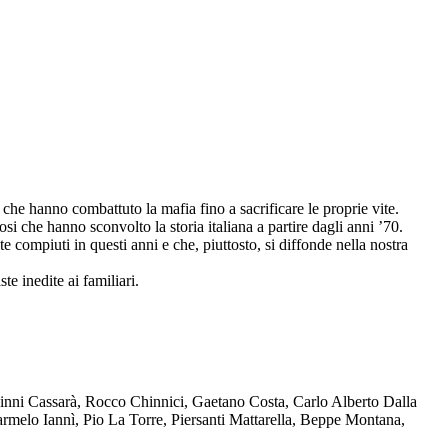
che hanno combattuto la mafia fino a sacrificare le proprie vite.
osi che hanno sconvolto la storia italiana a partire dagli anni ’70.
compiuti in questi anni e che, piuttosto, si diffonde nella nostra
te inedite ai familiari.
Ninni Cassarà, Rocco Chinnici, Gaetano Costa, Carlo Alberto Dalla
melo Iannì, Pio La Torre, Piersanti Mattarella, Beppe Montana,