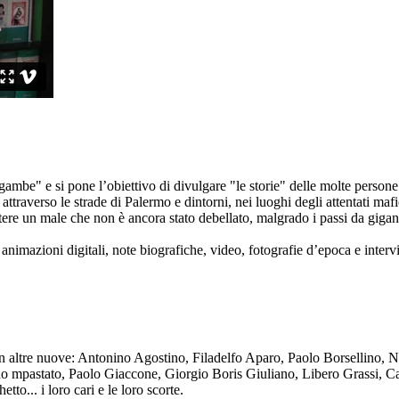
ambe" e si pone l’obiettivo di divulgare "le storie" delle molte persone 
ttraverso le strade di Palermo e dintorni, nei luoghi degli attentati mafi
re un male che non è ancora stato debellato, malgrado i passi da gigante 
animazioni digitali, note biografiche, video, fotografie d’epoca e intervis
n altre nuove: Antonino Agostino, Filadelfo Aparo, Paolo Borsellino, 
mpastato, Paolo Giaccone, Giorgio Boris Giuliano, Libero Grassi, Car
o... i loro cari e le loro scorte.