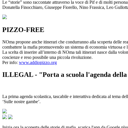
Le “storie” sono raccontate attraverso la voce di Pif e di molti person
Donatella Finocchiaro, Giuseppe Fiorello, Nino Frassica, Leo Gullot
PIZZO-FREE
NOma propone anche itinerari che condurranno alla scoperta delle rea
combattere la mafia promuovendo un sistema di economia virtuosa e lib
La scelta di inserire all’interno di NOma tali itinerari nasce dalla volo
coscienze e reso possibile una piccola rivoluzione.
Per info:
www.addiopizzo.org
ILLEGAL - "Porta a scuola l'agenda della 
La prima agenda scolastica, tascabile e interattiva dedicata al tema del
‘Sulle nostre gambe’.
Inizia ora la scoperta delle storie di mafia, scarica l'app da Google pla