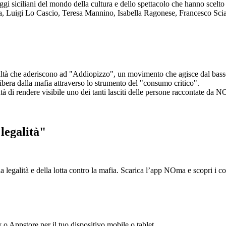
aggi siciliani del mondo della cultura e dello spettacolo che hanno scel
ta, Luigi Lo Cascio, Teresa Mannino, Isabella Ragonese, Francesco Sci
ltà che aderiscono ad "Addiopizzo", un movimento che agisce dal basso 
era dalla mafia attraverso lo strumento del "consumo critico".
ntà di rendere visibile uno dei tanti lasciti delle persone raccontate da N
legalità"
la legalità e della lotta contro la mafia. Scarica l’app NOma e scopri i 
y o Appstore per il tuo dispositivo mobile o tablet