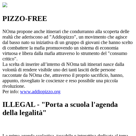
PIZZO-FREE
NOma propone anche itinerari che condurranno alla scoperta delle
realtà che aderiscono ad "Addiopizzo", un movimento che agisce
dal basso nato su iniziativa di un gruppo di giovani che hanno scelto
di combattere la mafia promuovendo un sistema di economia
virtuosa e libera dalla mafia attraverso lo strumento del "consumo
critico".
La scelta di inserire all’interno di NOma tali itinerari nasce dalla
volontà di rendere visibile uno dei tanti lasciti delle persone
raccontate da NOma che, attraverso il proprio sacrificio, hanno,
appunto, risvegliato le coscienze e reso possibile una piccola
rivoluzione.
Per info:
www.addiopizzo.org
ILLEGAL - "Porta a scuola l'agenda
della legalità"
La prima agenda scolastica, tascabile e interattiva dedicata al tema