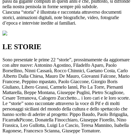
passi da gigante compiuti in questi anni e che, piuttosto, si diffonde
nella nostra penisola in forme sempre più subdole.
Ciascuna “storia” è illustrata e raccontata attraverso documenti
storici, animazioni digitali, note biografiche, video, fotografie
d’epoca e interviste inedite ai familiari.
LE STORIE
Sono presentate le prime 22 “storie”, prossimamente da aggiornare
con altre nuove: Antonino Agostino, Filadelfo Aparo, Paolo
Borsellino, Ninni Cassarà, Rocco Chinnici, Gaetano Costa, Carlo
Alberto Dalla Chiesa, Mauro De Mauro, Giovanni Falcone, Mario
Francese, Peppino mpastato, Paolo Giaccone, Giorgio Boris
Giuliano, Libero Grassi, Carmelo Iannì, Pio La Torre, Piersanti
Mattarella, Beppe Montana, Giuseppe Puglisi, Pietro Scaglione,
Cesare Terranova, Calogero Zucchetto... i loro cari e le loro scorte.
Le “storie” sono raccontate attraverso la voce di Pif e di molti
personaggi siciliani del mondo della cultura e dello spettacolo che
hanno scelto di aderire al progetto: Pippo Baudo, Paolo Briguglia,
Ficarra&Picone, Donatella Finocchiaro, Giuseppe Fiorello, Nino
Frassica, Leo Gullotta, Luigi Lo Cascio, Teresa Mannino, Isabella
Ragonese, Francesco Scianna, Giuseppe Tornatore.