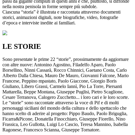
passi da gigante compiuti in questi anni e che, piuttosto, si diffonde
nella nostra penisola in forme sempre più subdole.
Ciascuna “storia” è illustrata e raccontata attraverso documenti
storici, animazioni digitali, note biografiche, video, fotografie
d’epoca e interviste inedite ai familiari.
LE STORIE
Sono presentate le prime 22 “storie”, prossimamente da aggiornare
con altre nuove: Antonino Agostino, Filadelfo Aparo, Paolo
Borsellino, Ninni Cassarà, Rocco Chinnici, Gaetano Costa, Carlo
Alberto Dalla Chiesa, Mauro De Mauro, Giovanni Falcone, Mario
Francese, Peppino mpastato, Paolo Giaccone, Giorgio Boris
Giuliano, Libero Grassi, Carmelo Iannì, Pio La Torre, Piersanti
Mattarella, Beppe Montana, Giuseppe Puglisi, Pietro Scaglione,
Cesare Terranova, Calogero Zucchetto... i loro cari e le loro scorte.
Le “storie” sono raccontate attraverso la voce di Pif e di molti
personaggi siciliani del mondo della cultura e dello spettacolo che
hanno scelto di aderire al progetto: Pippo Baudo, Paolo Briguglia,
Ficarra&Picone, Donatella Finocchiaro, Giuseppe Fiorello, Nino
Frassica, Leo Gullotta, Luigi Lo Cascio, Teresa Mannino, Isabella
Ragonese, Francesco Scianna, Giuseppe Tornatore.