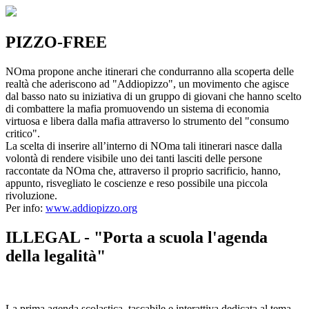
PIZZO-FREE
NOma propone anche itinerari che condurranno alla scoperta delle
realtà che aderiscono ad "Addiopizzo", un movimento che agisce
dal basso nato su iniziativa di un gruppo di giovani che hanno scelto
di combattere la mafia promuovendo un sistema di economia
virtuosa e libera dalla mafia attraverso lo strumento del "consumo
critico".
La scelta di inserire all’interno di NOma tali itinerari nasce dalla
volontà di rendere visibile uno dei tanti lasciti delle persone
raccontate da NOma che, attraverso il proprio sacrificio, hanno,
appunto, risvegliato le coscienze e reso possibile una piccola
rivoluzione.
Per info:
www.addiopizzo.org
ILLEGAL - "Porta a scuola l'agenda
della legalità"
La prima agenda scolastica, tascabile e interattiva dedicata al tema