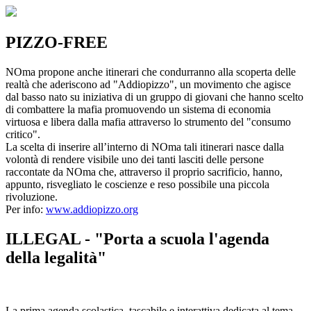
PIZZO-FREE
NOma propone anche itinerari che condurranno alla scoperta delle
realtà che aderiscono ad "Addiopizzo", un movimento che agisce
dal basso nato su iniziativa di un gruppo di giovani che hanno scelto
di combattere la mafia promuovendo un sistema di economia
virtuosa e libera dalla mafia attraverso lo strumento del "consumo
critico".
La scelta di inserire all’interno di NOma tali itinerari nasce dalla
volontà di rendere visibile uno dei tanti lasciti delle persone
raccontate da NOma che, attraverso il proprio sacrificio, hanno,
appunto, risvegliato le coscienze e reso possibile una piccola
rivoluzione.
Per info:
www.addiopizzo.org
ILLEGAL - "Porta a scuola l'agenda
della legalità"
La prima agenda scolastica, tascabile e interattiva dedicata al tema