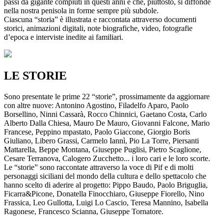
passi da gigante compiuti in questi anni e che, piuttosto, si diffonde
nella nostra penisola in forme sempre più subdole.
Ciascuna “storia” è illustrata e raccontata attraverso documenti
storici, animazioni digitali, note biografiche, video, fotografie
d’epoca e interviste inedite ai familiari.
LE STORIE
Sono presentate le prime 22 “storie”, prossimamente da aggiornare
con altre nuove: Antonino Agostino, Filadelfo Aparo, Paolo
Borsellino, Ninni Cassarà, Rocco Chinnici, Gaetano Costa, Carlo
Alberto Dalla Chiesa, Mauro De Mauro, Giovanni Falcone, Mario
Francese, Peppino mpastato, Paolo Giaccone, Giorgio Boris
Giuliano, Libero Grassi, Carmelo Iannì, Pio La Torre, Piersanti
Mattarella, Beppe Montana, Giuseppe Puglisi, Pietro Scaglione,
Cesare Terranova, Calogero Zucchetto... i loro cari e le loro scorte.
Le “storie” sono raccontate attraverso la voce di Pif e di molti
personaggi siciliani del mondo della cultura e dello spettacolo che
hanno scelto di aderire al progetto: Pippo Baudo, Paolo Briguglia,
Ficarra&Picone, Donatella Finocchiaro, Giuseppe Fiorello, Nino
Frassica, Leo Gullotta, Luigi Lo Cascio, Teresa Mannino, Isabella
Ragonese, Francesco Scianna, Giuseppe Tornatore.