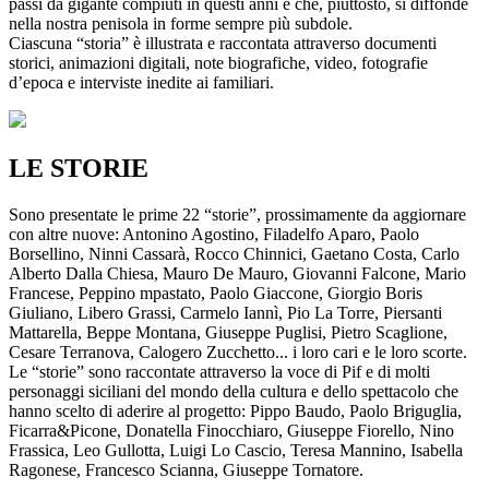
passi da gigante compiuti in questi anni e che, piuttosto, si diffonde
nella nostra penisola in forme sempre più subdole.
Ciascuna “storia” è illustrata e raccontata attraverso documenti
storici, animazioni digitali, note biografiche, video, fotografie
d’epoca e interviste inedite ai familiari.
LE STORIE
Sono presentate le prime 22 “storie”, prossimamente da aggiornare
con altre nuove: Antonino Agostino, Filadelfo Aparo, Paolo
Borsellino, Ninni Cassarà, Rocco Chinnici, Gaetano Costa, Carlo
Alberto Dalla Chiesa, Mauro De Mauro, Giovanni Falcone, Mario
Francese, Peppino mpastato, Paolo Giaccone, Giorgio Boris
Giuliano, Libero Grassi, Carmelo Iannì, Pio La Torre, Piersanti
Mattarella, Beppe Montana, Giuseppe Puglisi, Pietro Scaglione,
Cesare Terranova, Calogero Zucchetto... i loro cari e le loro scorte.
Le “storie” sono raccontate attraverso la voce di Pif e di molti
personaggi siciliani del mondo della cultura e dello spettacolo che
hanno scelto di aderire al progetto: Pippo Baudo, Paolo Briguglia,
Ficarra&Picone, Donatella Finocchiaro, Giuseppe Fiorello, Nino
Frassica, Leo Gullotta, Luigi Lo Cascio, Teresa Mannino, Isabella
Ragonese, Francesco Scianna, Giuseppe Tornatore.