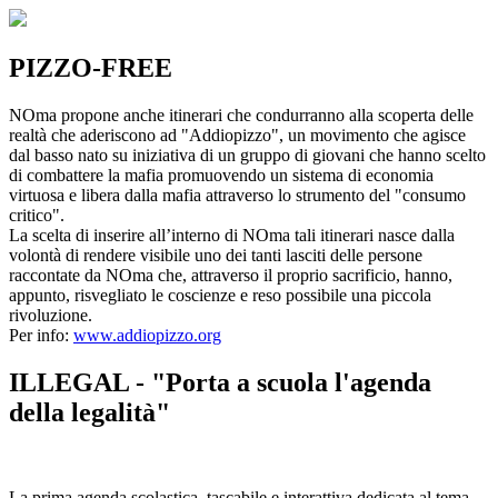
PIZZO-FREE
NOma propone anche itinerari che condurranno alla scoperta delle
realtà che aderiscono ad "Addiopizzo", un movimento che agisce
dal basso nato su iniziativa di un gruppo di giovani che hanno scelto
di combattere la mafia promuovendo un sistema di economia
virtuosa e libera dalla mafia attraverso lo strumento del "consumo
critico".
La scelta di inserire all’interno di NOma tali itinerari nasce dalla
volontà di rendere visibile uno dei tanti lasciti delle persone
raccontate da NOma che, attraverso il proprio sacrificio, hanno,
appunto, risvegliato le coscienze e reso possibile una piccola
rivoluzione.
Per info:
www.addiopizzo.org
ILLEGAL - "Porta a scuola l'agenda
della legalità"
La prima agenda scolastica, tascabile e interattiva dedicata al tema