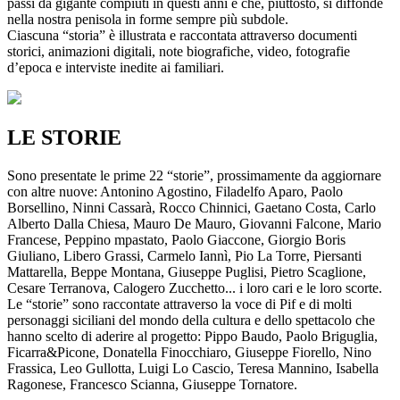
passi da gigante compiuti in questi anni e che, piuttosto, si diffonde
nella nostra penisola in forme sempre più subdole.
Ciascuna “storia” è illustrata e raccontata attraverso documenti
storici, animazioni digitali, note biografiche, video, fotografie
d’epoca e interviste inedite ai familiari.
LE STORIE
Sono presentate le prime 22 “storie”, prossimamente da aggiornare
con altre nuove: Antonino Agostino, Filadelfo Aparo, Paolo
Borsellino, Ninni Cassarà, Rocco Chinnici, Gaetano Costa, Carlo
Alberto Dalla Chiesa, Mauro De Mauro, Giovanni Falcone, Mario
Francese, Peppino mpastato, Paolo Giaccone, Giorgio Boris
Giuliano, Libero Grassi, Carmelo Iannì, Pio La Torre, Piersanti
Mattarella, Beppe Montana, Giuseppe Puglisi, Pietro Scaglione,
Cesare Terranova, Calogero Zucchetto... i loro cari e le loro scorte.
Le “storie” sono raccontate attraverso la voce di Pif e di molti
personaggi siciliani del mondo della cultura e dello spettacolo che
hanno scelto di aderire al progetto: Pippo Baudo, Paolo Briguglia,
Ficarra&Picone, Donatella Finocchiaro, Giuseppe Fiorello, Nino
Frassica, Leo Gullotta, Luigi Lo Cascio, Teresa Mannino, Isabella
Ragonese, Francesco Scianna, Giuseppe Tornatore.