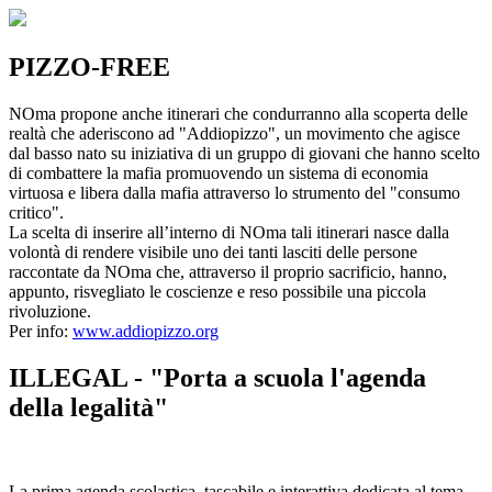
PIZZO-FREE
NOma propone anche itinerari che condurranno alla scoperta delle
realtà che aderiscono ad "Addiopizzo", un movimento che agisce
dal basso nato su iniziativa di un gruppo di giovani che hanno scelto
di combattere la mafia promuovendo un sistema di economia
virtuosa e libera dalla mafia attraverso lo strumento del "consumo
critico".
La scelta di inserire all’interno di NOma tali itinerari nasce dalla
volontà di rendere visibile uno dei tanti lasciti delle persone
raccontate da NOma che, attraverso il proprio sacrificio, hanno,
appunto, risvegliato le coscienze e reso possibile una piccola
rivoluzione.
Per info:
www.addiopizzo.org
ILLEGAL - "Porta a scuola l'agenda
della legalità"
La prima agenda scolastica, tascabile e interattiva dedicata al tema