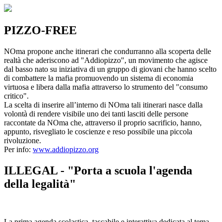
PIZZO-FREE
NOma propone anche itinerari che condurranno alla scoperta delle
realtà che aderiscono ad "Addiopizzo", un movimento che agisce
dal basso nato su iniziativa di un gruppo di giovani che hanno scelto
di combattere la mafia promuovendo un sistema di economia
virtuosa e libera dalla mafia attraverso lo strumento del "consumo
critico".
La scelta di inserire all’interno di NOma tali itinerari nasce dalla
volontà di rendere visibile uno dei tanti lasciti delle persone
raccontate da NOma che, attraverso il proprio sacrificio, hanno,
appunto, risvegliato le coscienze e reso possibile una piccola
rivoluzione.
Per info:
www.addiopizzo.org
ILLEGAL - "Porta a scuola l'agenda
della legalità"
La prima agenda scolastica, tascabile e interattiva dedicata al tema