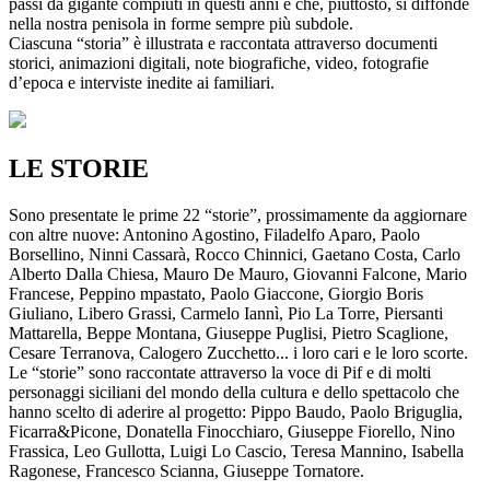
passi da gigante compiuti in questi anni e che, piuttosto, si diffonde
nella nostra penisola in forme sempre più subdole.
Ciascuna “storia” è illustrata e raccontata attraverso documenti
storici, animazioni digitali, note biografiche, video, fotografie
d’epoca e interviste inedite ai familiari.
LE STORIE
Sono presentate le prime 22 “storie”, prossimamente da aggiornare
con altre nuove: Antonino Agostino, Filadelfo Aparo, Paolo
Borsellino, Ninni Cassarà, Rocco Chinnici, Gaetano Costa, Carlo
Alberto Dalla Chiesa, Mauro De Mauro, Giovanni Falcone, Mario
Francese, Peppino mpastato, Paolo Giaccone, Giorgio Boris
Giuliano, Libero Grassi, Carmelo Iannì, Pio La Torre, Piersanti
Mattarella, Beppe Montana, Giuseppe Puglisi, Pietro Scaglione,
Cesare Terranova, Calogero Zucchetto... i loro cari e le loro scorte.
Le “storie” sono raccontate attraverso la voce di Pif e di molti
personaggi siciliani del mondo della cultura e dello spettacolo che
hanno scelto di aderire al progetto: Pippo Baudo, Paolo Briguglia,
Ficarra&Picone, Donatella Finocchiaro, Giuseppe Fiorello, Nino
Frassica, Leo Gullotta, Luigi Lo Cascio, Teresa Mannino, Isabella
Ragonese, Francesco Scianna, Giuseppe Tornatore.