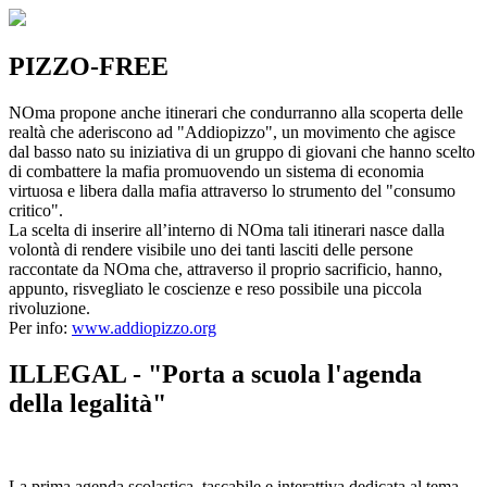
PIZZO-FREE
NOma propone anche itinerari che condurranno alla scoperta delle
realtà che aderiscono ad "Addiopizzo", un movimento che agisce
dal basso nato su iniziativa di un gruppo di giovani che hanno scelto
di combattere la mafia promuovendo un sistema di economia
virtuosa e libera dalla mafia attraverso lo strumento del "consumo
critico".
La scelta di inserire all’interno di NOma tali itinerari nasce dalla
volontà di rendere visibile uno dei tanti lasciti delle persone
raccontate da NOma che, attraverso il proprio sacrificio, hanno,
appunto, risvegliato le coscienze e reso possibile una piccola
rivoluzione.
Per info:
www.addiopizzo.org
ILLEGAL - "Porta a scuola l'agenda
della legalità"
La prima agenda scolastica, tascabile e interattiva dedicata al tema