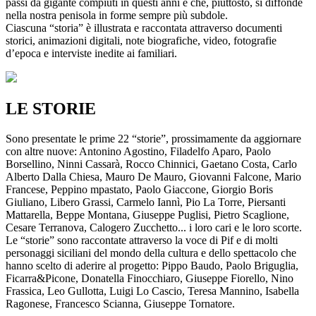
passi da gigante compiuti in questi anni e che, piuttosto, si diffonde
nella nostra penisola in forme sempre più subdole.
Ciascuna “storia” è illustrata e raccontata attraverso documenti
storici, animazioni digitali, note biografiche, video, fotografie
d’epoca e interviste inedite ai familiari.
LE STORIE
Sono presentate le prime 22 “storie”, prossimamente da aggiornare
con altre nuove: Antonino Agostino, Filadelfo Aparo, Paolo
Borsellino, Ninni Cassarà, Rocco Chinnici, Gaetano Costa, Carlo
Alberto Dalla Chiesa, Mauro De Mauro, Giovanni Falcone, Mario
Francese, Peppino mpastato, Paolo Giaccone, Giorgio Boris
Giuliano, Libero Grassi, Carmelo Iannì, Pio La Torre, Piersanti
Mattarella, Beppe Montana, Giuseppe Puglisi, Pietro Scaglione,
Cesare Terranova, Calogero Zucchetto... i loro cari e le loro scorte.
Le “storie” sono raccontate attraverso la voce di Pif e di molti
personaggi siciliani del mondo della cultura e dello spettacolo che
hanno scelto di aderire al progetto: Pippo Baudo, Paolo Briguglia,
Ficarra&Picone, Donatella Finocchiaro, Giuseppe Fiorello, Nino
Frassica, Leo Gullotta, Luigi Lo Cascio, Teresa Mannino, Isabella
Ragonese, Francesco Scianna, Giuseppe Tornatore.