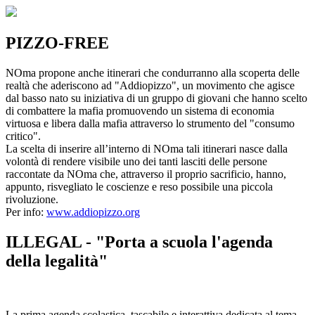
PIZZO-FREE
NOma propone anche itinerari che condurranno alla scoperta delle
realtà che aderiscono ad "Addiopizzo", un movimento che agisce
dal basso nato su iniziativa di un gruppo di giovani che hanno scelto
di combattere la mafia promuovendo un sistema di economia
virtuosa e libera dalla mafia attraverso lo strumento del "consumo
critico".
La scelta di inserire all’interno di NOma tali itinerari nasce dalla
volontà di rendere visibile uno dei tanti lasciti delle persone
raccontate da NOma che, attraverso il proprio sacrificio, hanno,
appunto, risvegliato le coscienze e reso possibile una piccola
rivoluzione.
Per info:
www.addiopizzo.org
ILLEGAL - "Porta a scuola l'agenda
della legalità"
La prima agenda scolastica, tascabile e interattiva dedicata al tema