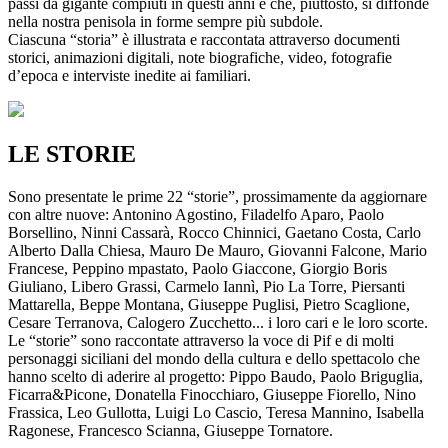
passi da gigante compiuti in questi anni e che, piuttosto, si diffonde
nella nostra penisola in forme sempre più subdole.
Ciascuna “storia” è illustrata e raccontata attraverso documenti
storici, animazioni digitali, note biografiche, video, fotografie
d’epoca e interviste inedite ai familiari.
LE STORIE
Sono presentate le prime 22 “storie”, prossimamente da aggiornare
con altre nuove: Antonino Agostino, Filadelfo Aparo, Paolo
Borsellino, Ninni Cassarà, Rocco Chinnici, Gaetano Costa, Carlo
Alberto Dalla Chiesa, Mauro De Mauro, Giovanni Falcone, Mario
Francese, Peppino mpastato, Paolo Giaccone, Giorgio Boris
Giuliano, Libero Grassi, Carmelo Iannì, Pio La Torre, Piersanti
Mattarella, Beppe Montana, Giuseppe Puglisi, Pietro Scaglione,
Cesare Terranova, Calogero Zucchetto... i loro cari e le loro scorte.
Le “storie” sono raccontate attraverso la voce di Pif e di molti
personaggi siciliani del mondo della cultura e dello spettacolo che
hanno scelto di aderire al progetto: Pippo Baudo, Paolo Briguglia,
Ficarra&Picone, Donatella Finocchiaro, Giuseppe Fiorello, Nino
Frassica, Leo Gullotta, Luigi Lo Cascio, Teresa Mannino, Isabella
Ragonese, Francesco Scianna, Giuseppe Tornatore.