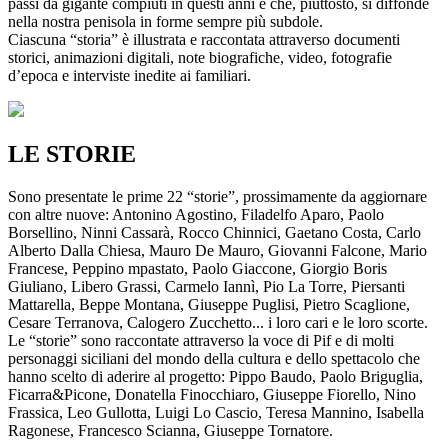
passi da gigante compiuti in questi anni e che, piuttosto, si diffonde
nella nostra penisola in forme sempre più subdole.
Ciascuna “storia” è illustrata e raccontata attraverso documenti
storici, animazioni digitali, note biografiche, video, fotografie
d’epoca e interviste inedite ai familiari.
LE STORIE
Sono presentate le prime 22 “storie”, prossimamente da aggiornare
con altre nuove: Antonino Agostino, Filadelfo Aparo, Paolo
Borsellino, Ninni Cassarà, Rocco Chinnici, Gaetano Costa, Carlo
Alberto Dalla Chiesa, Mauro De Mauro, Giovanni Falcone, Mario
Francese, Peppino mpastato, Paolo Giaccone, Giorgio Boris
Giuliano, Libero Grassi, Carmelo Iannì, Pio La Torre, Piersanti
Mattarella, Beppe Montana, Giuseppe Puglisi, Pietro Scaglione,
Cesare Terranova, Calogero Zucchetto... i loro cari e le loro scorte.
Le “storie” sono raccontate attraverso la voce di Pif e di molti
personaggi siciliani del mondo della cultura e dello spettacolo che
hanno scelto di aderire al progetto: Pippo Baudo, Paolo Briguglia,
Ficarra&Picone, Donatella Finocchiaro, Giuseppe Fiorello, Nino
Frassica, Leo Gullotta, Luigi Lo Cascio, Teresa Mannino, Isabella
Ragonese, Francesco Scianna, Giuseppe Tornatore.