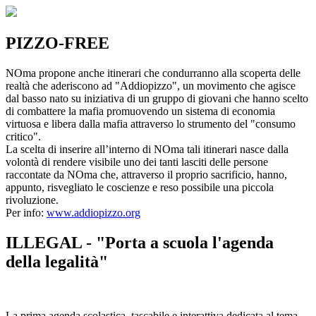
PIZZO-FREE
NOma propone anche itinerari che condurranno alla scoperta delle
realtà che aderiscono ad "Addiopizzo", un movimento che agisce
dal basso nato su iniziativa di un gruppo di giovani che hanno scelto
di combattere la mafia promuovendo un sistema di economia
virtuosa e libera dalla mafia attraverso lo strumento del "consumo
critico".
La scelta di inserire all’interno di NOma tali itinerari nasce dalla
volontà di rendere visibile uno dei tanti lasciti delle persone
raccontate da NOma che, attraverso il proprio sacrificio, hanno,
appunto, risvegliato le coscienze e reso possibile una piccola
rivoluzione.
Per info:
www.addiopizzo.org
ILLEGAL - "Porta a scuola l'agenda
della legalità"
La prima agenda scolastica, tascabile e interattiva dedicata al tema