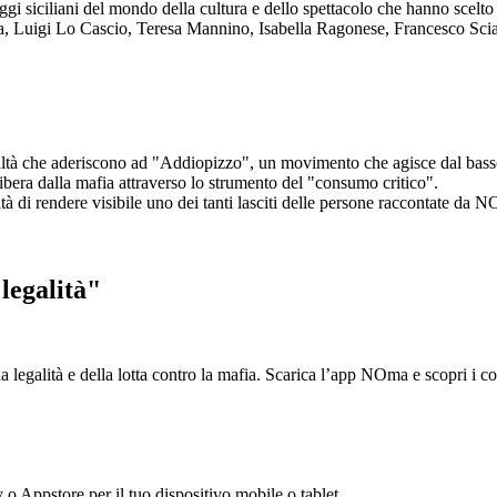
aggi siciliani del mondo della cultura e dello spettacolo che hanno scel
ta, Luigi Lo Cascio, Teresa Mannino, Isabella Ragonese, Francesco Sci
ltà che aderiscono ad "Addiopizzo", un movimento che agisce dal basso 
era dalla mafia attraverso lo strumento del "consumo critico".
ntà di rendere visibile uno dei tanti lasciti delle persone raccontate da N
legalità"
la legalità e della lotta contro la mafia. Scarica l’app NOma e scopri i 
y o Appstore per il tuo dispositivo mobile o tablet