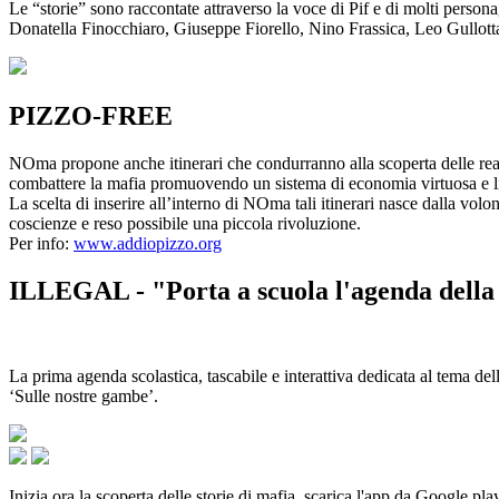
Le “storie” sono raccontate attraverso la voce di Pif e di molti person
Donatella Finocchiaro, Giuseppe Fiorello, Nino Frassica, Leo Gullot
PIZZO-FREE
NOma propone anche itinerari che condurranno alla scoperta delle rea
combattere la mafia promuovendo un sistema di economia virtuosa e lib
La scelta di inserire all’interno di NOma tali itinerari nasce dalla volo
coscienze e reso possibile una piccola rivoluzione.
Per info:
www.addiopizzo.org
ILLEGAL - "Porta a scuola l'agenda della 
La prima agenda scolastica, tascabile e interattiva dedicata al tema del
‘Sulle nostre gambe’.
Inizia ora la scoperta delle storie di mafia, scarica l'app da Google pla