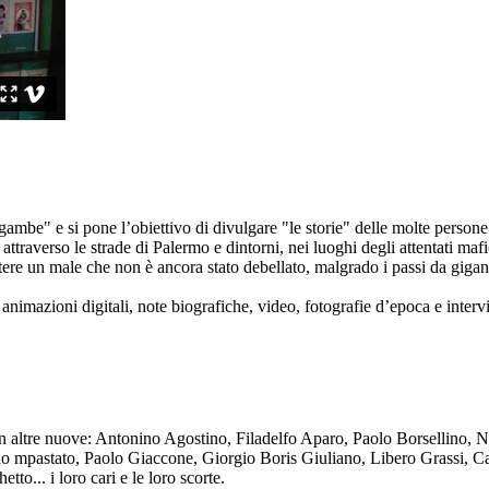
ambe" e si pone l’obiettivo di divulgare "le storie" delle molte persone 
ttraverso le strade di Palermo e dintorni, nei luoghi degli attentati mafi
re un male che non è ancora stato debellato, malgrado i passi da gigante 
animazioni digitali, note biografiche, video, fotografie d’epoca e intervis
n altre nuove: Antonino Agostino, Filadelfo Aparo, Paolo Borsellino, 
mpastato, Paolo Giaccone, Giorgio Boris Giuliano, Libero Grassi, Car
o... i loro cari e le loro scorte.