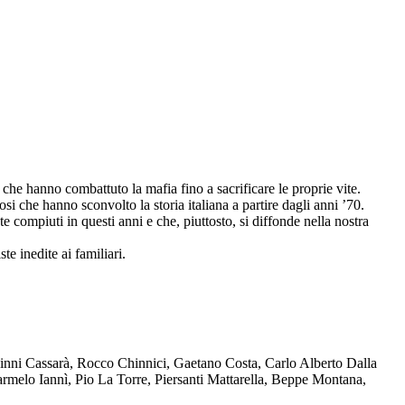
che hanno combattuto la mafia fino a sacrificare le proprie vite.
osi che hanno sconvolto la storia italiana a partire dagli anni ’70.
compiuti in questi anni e che, piuttosto, si diffonde nella nostra
te inedite ai familiari.
Ninni Cassarà, Rocco Chinnici, Gaetano Costa, Carlo Alberto Dalla
melo Iannì, Pio La Torre, Piersanti Mattarella, Beppe Montana,