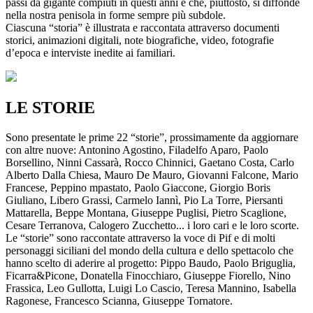
passi da gigante compiuti in questi anni e che, piuttosto, si diffonde
nella nostra penisola in forme sempre più subdole.
Ciascuna “storia” è illustrata e raccontata attraverso documenti
storici, animazioni digitali, note biografiche, video, fotografie
d’epoca e interviste inedite ai familiari.
LE STORIE
Sono presentate le prime 22 “storie”, prossimamente da aggiornare
con altre nuove: Antonino Agostino, Filadelfo Aparo, Paolo
Borsellino, Ninni Cassarà, Rocco Chinnici, Gaetano Costa, Carlo
Alberto Dalla Chiesa, Mauro De Mauro, Giovanni Falcone, Mario
Francese, Peppino mpastato, Paolo Giaccone, Giorgio Boris
Giuliano, Libero Grassi, Carmelo Iannì, Pio La Torre, Piersanti
Mattarella, Beppe Montana, Giuseppe Puglisi, Pietro Scaglione,
Cesare Terranova, Calogero Zucchetto... i loro cari e le loro scorte.
Le “storie” sono raccontate attraverso la voce di Pif e di molti
personaggi siciliani del mondo della cultura e dello spettacolo che
hanno scelto di aderire al progetto: Pippo Baudo, Paolo Briguglia,
Ficarra&Picone, Donatella Finocchiaro, Giuseppe Fiorello, Nino
Frassica, Leo Gullotta, Luigi Lo Cascio, Teresa Mannino, Isabella
Ragonese, Francesco Scianna, Giuseppe Tornatore.