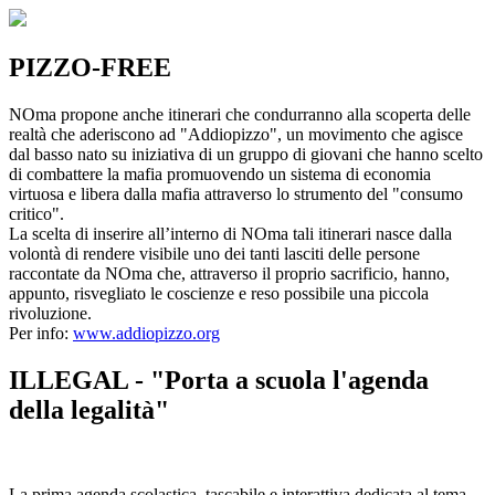
PIZZO-FREE
NOma propone anche itinerari che condurranno alla scoperta delle
realtà che aderiscono ad "Addiopizzo", un movimento che agisce
dal basso nato su iniziativa di un gruppo di giovani che hanno scelto
di combattere la mafia promuovendo un sistema di economia
virtuosa e libera dalla mafia attraverso lo strumento del "consumo
critico".
La scelta di inserire all’interno di NOma tali itinerari nasce dalla
volontà di rendere visibile uno dei tanti lasciti delle persone
raccontate da NOma che, attraverso il proprio sacrificio, hanno,
appunto, risvegliato le coscienze e reso possibile una piccola
rivoluzione.
Per info:
www.addiopizzo.org
ILLEGAL - "Porta a scuola l'agenda
della legalità"
La prima agenda scolastica, tascabile e interattiva dedicata al tema