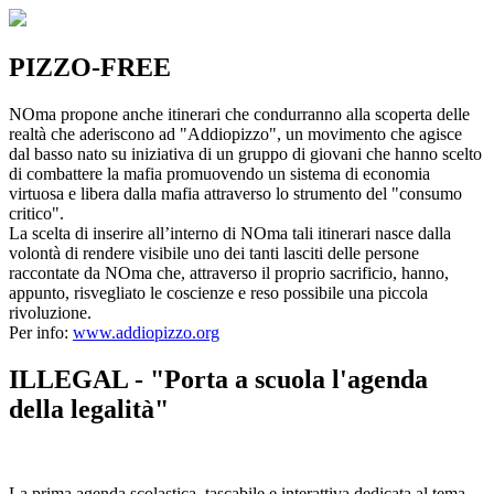
PIZZO-FREE
NOma propone anche itinerari che condurranno alla scoperta delle
realtà che aderiscono ad "Addiopizzo", un movimento che agisce
dal basso nato su iniziativa di un gruppo di giovani che hanno scelto
di combattere la mafia promuovendo un sistema di economia
virtuosa e libera dalla mafia attraverso lo strumento del "consumo
critico".
La scelta di inserire all’interno di NOma tali itinerari nasce dalla
volontà di rendere visibile uno dei tanti lasciti delle persone
raccontate da NOma che, attraverso il proprio sacrificio, hanno,
appunto, risvegliato le coscienze e reso possibile una piccola
rivoluzione.
Per info:
www.addiopizzo.org
ILLEGAL - "Porta a scuola l'agenda
della legalità"
La prima agenda scolastica, tascabile e interattiva dedicata al tema