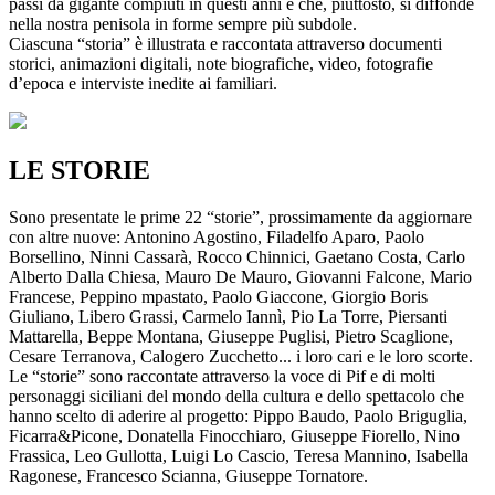
passi da gigante compiuti in questi anni e che, piuttosto, si diffonde
nella nostra penisola in forme sempre più subdole.
Ciascuna “storia” è illustrata e raccontata attraverso documenti
storici, animazioni digitali, note biografiche, video, fotografie
d’epoca e interviste inedite ai familiari.
LE STORIE
Sono presentate le prime 22 “storie”, prossimamente da aggiornare
con altre nuove: Antonino Agostino, Filadelfo Aparo, Paolo
Borsellino, Ninni Cassarà, Rocco Chinnici, Gaetano Costa, Carlo
Alberto Dalla Chiesa, Mauro De Mauro, Giovanni Falcone, Mario
Francese, Peppino mpastato, Paolo Giaccone, Giorgio Boris
Giuliano, Libero Grassi, Carmelo Iannì, Pio La Torre, Piersanti
Mattarella, Beppe Montana, Giuseppe Puglisi, Pietro Scaglione,
Cesare Terranova, Calogero Zucchetto... i loro cari e le loro scorte.
Le “storie” sono raccontate attraverso la voce di Pif e di molti
personaggi siciliani del mondo della cultura e dello spettacolo che
hanno scelto di aderire al progetto: Pippo Baudo, Paolo Briguglia,
Ficarra&Picone, Donatella Finocchiaro, Giuseppe Fiorello, Nino
Frassica, Leo Gullotta, Luigi Lo Cascio, Teresa Mannino, Isabella
Ragonese, Francesco Scianna, Giuseppe Tornatore.