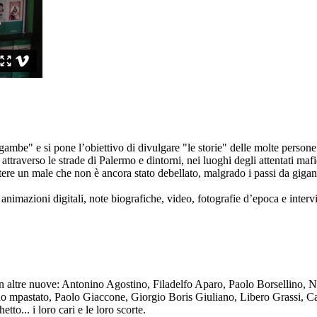
ambe" e si pone l’obiettivo di divulgare "le storie" delle molte persone 
ttraverso le strade di Palermo e dintorni, nei luoghi degli attentati mafi
re un male che non è ancora stato debellato, malgrado i passi da gigante 
animazioni digitali, note biografiche, video, fotografie d’epoca e intervis
n altre nuove: Antonino Agostino, Filadelfo Aparo, Paolo Borsellino, 
mpastato, Paolo Giaccone, Giorgio Boris Giuliano, Libero Grassi, Car
o... i loro cari e le loro scorte.