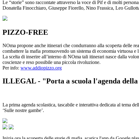
Le “storie” sono raccontate attraverso la voce di Pif e di molti person
Donatella Finocchiaro, Giuseppe Fiorello, Nino Frassica, Leo Gullot
PIZZO-FREE
NOma propone anche itinerari che condurranno alla scoperta delle rea
combattere la mafia promuovendo un sistema di economia virtuosa e lib
La scelta di inserire all’interno di NOma tali itinerari nasce dalla volo
coscienze e reso possibile una piccola rivoluzione.
Per info:
www.addiopizzo.org
ILLEGAL - "Porta a scuola l'agenda della 
La prima agenda scolastica, tascabile e interattiva dedicata al tema del
‘Sulle nostre gambe’.
Inizia ora la scoperta delle storie di mafia, scarica l'app da Google pla