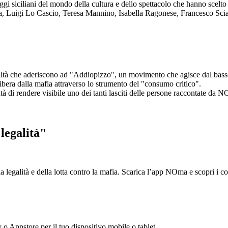
aggi siciliani del mondo della cultura e dello spettacolo che hanno scel
ta, Luigi Lo Cascio, Teresa Mannino, Isabella Ragonese, Francesco Sci
ltà che aderiscono ad "Addiopizzo", un movimento che agisce dal basso 
era dalla mafia attraverso lo strumento del "consumo critico".
ntà di rendere visibile uno dei tanti lasciti delle persone raccontate da N
legalità"
la legalità e della lotta contro la mafia. Scarica l’app NOma e scopri i 
y o Appstore per il tuo dispositivo mobile o tablet