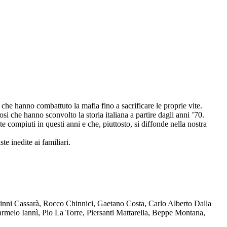
che hanno combattuto la mafia fino a sacrificare le proprie vite.
osi che hanno sconvolto la storia italiana a partire dagli anni ’70.
compiuti in questi anni e che, piuttosto, si diffonde nella nostra
te inedite ai familiari.
Ninni Cassarà, Rocco Chinnici, Gaetano Costa, Carlo Alberto Dalla
melo Iannì, Pio La Torre, Piersanti Mattarella, Beppe Montana,