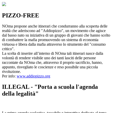
PIZZO-FREE
NOma propone anche itinerari che condurranno alla scoperta delle
realtà che aderiscono ad "Addiopizzo", un movimento che agisce
dal basso nato su iniziativa di un gruppo di giovani che hanno scelto
di combattere la mafia promuovendo un sistema di economia
virtuosa e libera dalla mafia attraverso lo strumento del "consumo
critico".
La scelta di inserire all’interno di NOma tali itinerari nasce dalla
volontà di rendere visibile uno dei tanti lasciti delle persone
raccontate da NOma che, attraverso il proprio sacrificio, hanno,
appunto, risvegliato le coscienze e reso possibile una piccola
rivoluzione.
Per info:
www.addiopizzo.org
ILLEGAL - "Porta a scuola l'agenda
della legalità"
La prima agenda scolastica, tascabile e interattiva dedicata al tema