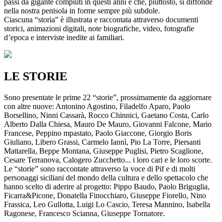
passi da gigante compiuti in questi anni e che, piuttosto, si diffonde
nella nostra penisola in forme sempre più subdole.
Ciascuna “storia” è illustrata e raccontata attraverso documenti
storici, animazioni digitali, note biografiche, video, fotografie
d’epoca e interviste inedite ai familiari.
LE STORIE
Sono presentate le prime 22 “storie”, prossimamente da aggiornare
con altre nuove: Antonino Agostino, Filadelfo Aparo, Paolo
Borsellino, Ninni Cassarà, Rocco Chinnici, Gaetano Costa, Carlo
Alberto Dalla Chiesa, Mauro De Mauro, Giovanni Falcone, Mario
Francese, Peppino mpastato, Paolo Giaccone, Giorgio Boris
Giuliano, Libero Grassi, Carmelo Iannì, Pio La Torre, Piersanti
Mattarella, Beppe Montana, Giuseppe Puglisi, Pietro Scaglione,
Cesare Terranova, Calogero Zucchetto... i loro cari e le loro scorte.
Le “storie” sono raccontate attraverso la voce di Pif e di molti
personaggi siciliani del mondo della cultura e dello spettacolo che
hanno scelto di aderire al progetto: Pippo Baudo, Paolo Briguglia,
Ficarra&Picone, Donatella Finocchiaro, Giuseppe Fiorello, Nino
Frassica, Leo Gullotta, Luigi Lo Cascio, Teresa Mannino, Isabella
Ragonese, Francesco Scianna, Giuseppe Tornatore.