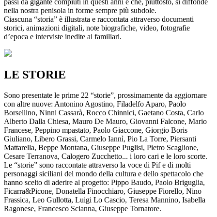
passi da gigante compiuti in questi anni e che, piuttosto, si diffonde
nella nostra penisola in forme sempre più subdole.
Ciascuna “storia” è illustrata e raccontata attraverso documenti
storici, animazioni digitali, note biografiche, video, fotografie
d’epoca e interviste inedite ai familiari.
LE STORIE
Sono presentate le prime 22 “storie”, prossimamente da aggiornare
con altre nuove: Antonino Agostino, Filadelfo Aparo, Paolo
Borsellino, Ninni Cassarà, Rocco Chinnici, Gaetano Costa, Carlo
Alberto Dalla Chiesa, Mauro De Mauro, Giovanni Falcone, Mario
Francese, Peppino mpastato, Paolo Giaccone, Giorgio Boris
Giuliano, Libero Grassi, Carmelo Iannì, Pio La Torre, Piersanti
Mattarella, Beppe Montana, Giuseppe Puglisi, Pietro Scaglione,
Cesare Terranova, Calogero Zucchetto... i loro cari e le loro scorte.
Le “storie” sono raccontate attraverso la voce di Pif e di molti
personaggi siciliani del mondo della cultura e dello spettacolo che
hanno scelto di aderire al progetto: Pippo Baudo, Paolo Briguglia,
Ficarra&Picone, Donatella Finocchiaro, Giuseppe Fiorello, Nino
Frassica, Leo Gullotta, Luigi Lo Cascio, Teresa Mannino, Isabella
Ragonese, Francesco Scianna, Giuseppe Tornatore.