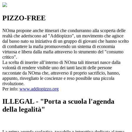
PIZZO-FREE
NOma propone anche itinerari che condurranno alla scoperta delle
realtà che aderiscono ad "Addiopizzo", un movimento che agisce
dal basso nato su iniziativa di un gruppo di giovani che hanno scelto
di combattere la mafia promuovendo un sistema di economia
virtuosa e libera dalla mafia attraverso lo strumento del "consumo
critico".
La scelta di inserire all’interno di NOma tali itinerari nasce dalla
volontà di rendere visibile uno dei tanti lasciti delle persone
raccontate da NOma che, attraverso il proprio sacrificio, hanno,
appunto, risvegliato le coscienze e reso possibile una piccola
rivoluzione.
Per info:
www.addiopizzo.org
ILLEGAL - "Porta a scuola l'agenda
della legalità"
La prima agenda scolastica, tascabile e interattiva dedicata al tema