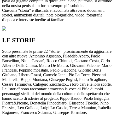
passi da gigante compiuti in questi anni e che, piuttosto, si diffonde
nella nostra penisola in forme sempre più subdole.
Ciascuna “storia” è illustrata e raccontata attraverso documenti
storici, animazioni digitali, note biografiche, video, fotografie
d’epoca e interviste inedite ai familiari.
LE STORIE
Sono presentate le prime 22 “storie”, prossimamente da aggiornare
con altre nuove: Antonino Agostino, Filadelfo Aparo, Paolo
Borsellino, Ninni Cassarà, Rocco Chinnici, Gaetano Costa, Carlo
Alberto Dalla Chiesa, Mauro De Mauro, Giovanni Falcone, Mario
Francese, Peppino mpastato, Paolo Giaccone, Giorgio Boris
Giuliano, Libero Grassi, Carmelo Iannì, Pio La Torre, Piersanti
Mattarella, Beppe Montana, Giuseppe Puglisi, Pietro Scaglione,
Cesare Terranova, Calogero Zucchetto... i loro cari e le loro scorte.
Le “storie” sono raccontate attraverso la voce di Pif e di molti
personaggi siciliani del mondo della cultura e dello spettacolo che
hanno scelto di aderire al progetto: Pippo Baudo, Paolo Briguglia,
Ficarra&Picone, Donatella Finocchiaro, Giuseppe Fiorello, Nino
Frassica, Leo Gullotta, Luigi Lo Cascio, Teresa Mannino, Isabella
Ragonese, Francesco Scianna, Giuseppe Tornatore.