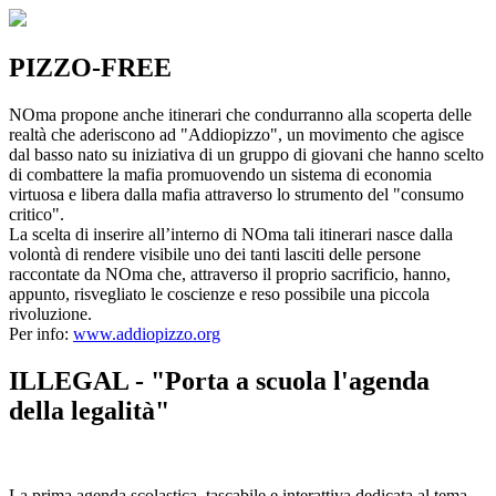
PIZZO-FREE
NOma propone anche itinerari che condurranno alla scoperta delle
realtà che aderiscono ad "Addiopizzo", un movimento che agisce
dal basso nato su iniziativa di un gruppo di giovani che hanno scelto
di combattere la mafia promuovendo un sistema di economia
virtuosa e libera dalla mafia attraverso lo strumento del "consumo
critico".
La scelta di inserire all’interno di NOma tali itinerari nasce dalla
volontà di rendere visibile uno dei tanti lasciti delle persone
raccontate da NOma che, attraverso il proprio sacrificio, hanno,
appunto, risvegliato le coscienze e reso possibile una piccola
rivoluzione.
Per info:
www.addiopizzo.org
ILLEGAL - "Porta a scuola l'agenda
della legalità"
La prima agenda scolastica, tascabile e interattiva dedicata al tema