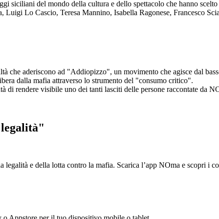
aggi siciliani del mondo della cultura e dello spettacolo che hanno scel
ta, Luigi Lo Cascio, Teresa Mannino, Isabella Ragonese, Francesco Sci
ltà che aderiscono ad "Addiopizzo", un movimento che agisce dal basso 
era dalla mafia attraverso lo strumento del "consumo critico".
ntà di rendere visibile uno dei tanti lasciti delle persone raccontate da N
legalità"
la legalità e della lotta contro la mafia. Scarica l’app NOma e scopri i 
y o Appstore per il tuo dispositivo mobile o tablet