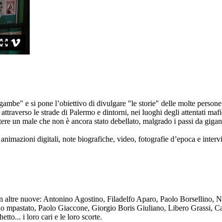
ambe" e si pone l’obiettivo di divulgare "le storie" delle molte persone 
ttraverso le strade di Palermo e dintorni, nei luoghi degli attentati mafi
re un male che non è ancora stato debellato, malgrado i passi da gigante 
animazioni digitali, note biografiche, video, fotografie d’epoca e intervis
n altre nuove: Antonino Agostino, Filadelfo Aparo, Paolo Borsellino, 
mpastato, Paolo Giaccone, Giorgio Boris Giuliano, Libero Grassi, Car
o... i loro cari e le loro scorte.