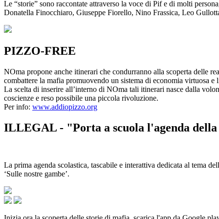
Le “storie” sono raccontate attraverso la voce di Pif e di molti person
Donatella Finocchiaro, Giuseppe Fiorello, Nino Frassica, Leo Gullot
PIZZO-FREE
NOma propone anche itinerari che condurranno alla scoperta delle rea
combattere la mafia promuovendo un sistema di economia virtuosa e lib
La scelta di inserire all’interno di NOma tali itinerari nasce dalla volo
coscienze e reso possibile una piccola rivoluzione.
Per info:
www.addiopizzo.org
ILLEGAL - "Porta a scuola l'agenda della 
La prima agenda scolastica, tascabile e interattiva dedicata al tema del
‘Sulle nostre gambe’.
Inizia ora la scoperta delle storie di mafia, scarica l'app da Google pla