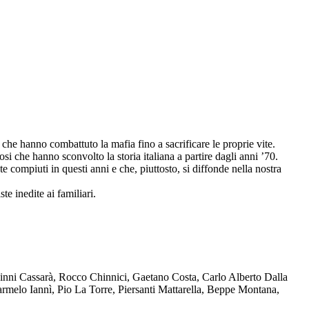
che hanno combattuto la mafia fino a sacrificare le proprie vite.
osi che hanno sconvolto la storia italiana a partire dagli anni ’70.
compiuti in questi anni e che, piuttosto, si diffonde nella nostra
te inedite ai familiari.
Ninni Cassarà, Rocco Chinnici, Gaetano Costa, Carlo Alberto Dalla
melo Iannì, Pio La Torre, Piersanti Mattarella, Beppe Montana,