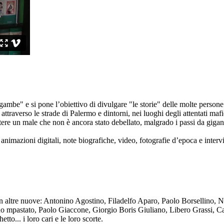
ambe" e si pone l’obiettivo di divulgare "le storie" delle molte persone 
ttraverso le strade di Palermo e dintorni, nei luoghi degli attentati mafi
re un male che non è ancora stato debellato, malgrado i passi da gigante 
animazioni digitali, note biografiche, video, fotografie d’epoca e intervis
n altre nuove: Antonino Agostino, Filadelfo Aparo, Paolo Borsellino, 
mpastato, Paolo Giaccone, Giorgio Boris Giuliano, Libero Grassi, Car
o... i loro cari e le loro scorte.