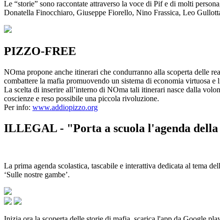
Le “storie” sono raccontate attraverso la voce di Pif e di molti person
Donatella Finocchiaro, Giuseppe Fiorello, Nino Frassica, Leo Gullot
PIZZO-FREE
NOma propone anche itinerari che condurranno alla scoperta delle rea
combattere la mafia promuovendo un sistema di economia virtuosa e lib
La scelta di inserire all’interno di NOma tali itinerari nasce dalla volo
coscienze e reso possibile una piccola rivoluzione.
Per info:
www.addiopizzo.org
ILLEGAL - "Porta a scuola l'agenda della 
La prima agenda scolastica, tascabile e interattiva dedicata al tema del
‘Sulle nostre gambe’.
Inizia ora la scoperta delle storie di mafia, scarica l'app da Google pla