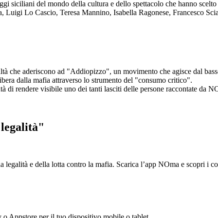
aggi siciliani del mondo della cultura e dello spettacolo che hanno scel
ta, Luigi Lo Cascio, Teresa Mannino, Isabella Ragonese, Francesco Sci
ltà che aderiscono ad "Addiopizzo", un movimento che agisce dal basso 
era dalla mafia attraverso lo strumento del "consumo critico".
ntà di rendere visibile uno dei tanti lasciti delle persone raccontate da N
legalità"
la legalità e della lotta contro la mafia. Scarica l’app NOma e scopri i 
y o Appstore per il tuo dispositivo mobile o tablet