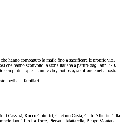
che hanno combattuto la mafia fino a sacrificare le proprie vite.
osi che hanno sconvolto la storia italiana a partire dagli anni ’70.
compiuti in questi anni e che, piuttosto, si diffonde nella nostra
te inedite ai familiari.
Ninni Cassarà, Rocco Chinnici, Gaetano Costa, Carlo Alberto Dalla
melo Iannì, Pio La Torre, Piersanti Mattarella, Beppe Montana,