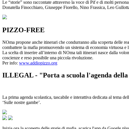
Le “storie” sono raccontate attraverso la voce di Pif e di molti person
Donatella Finocchiaro, Giuseppe Fiorello, Nino Frassica, Leo Gullot
PIZZO-FREE
NOma propone anche itinerari che condurranno alla scoperta delle rea
combattere la mafia promuovendo un sistema di economia virtuosa e lib
La scelta di inserire all’interno di NOma tali itinerari nasce dalla volo
coscienze e reso possibile una piccola rivoluzione.
Per info:
www.addiopizzo.org
ILLEGAL - "Porta a scuola l'agenda della 
La prima agenda scolastica, tascabile e interattiva dedicata al tema del
‘Sulle nostre gambe’.
Inizia ora la scoperta delle storie di mafia, scarica l'app da Google pla