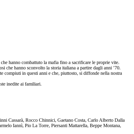
che hanno combattuto la mafia fino a sacrificare le proprie vite.
osi che hanno sconvolto la storia italiana a partire dagli anni ’70.
compiuti in questi anni e che, piuttosto, si diffonde nella nostra
te inedite ai familiari.
Ninni Cassarà, Rocco Chinnici, Gaetano Costa, Carlo Alberto Dalla
melo Iannì, Pio La Torre, Piersanti Mattarella, Beppe Montana,