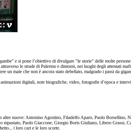
ambe" e si pone l’obiettivo di divulgare "le storie" delle molte persone 
ttraverso le strade di Palermo e dintorni, nei luoghi degli attentati mafi
re un male che non è ancora stato debellato, malgrado i passi da gigante 
animazioni digitali, note biografiche, video, fotografie d’epoca e intervis
n altre nuove: Antonino Agostino, Filadelfo Aparo, Paolo Borsellino, 
mpastato, Paolo Giaccone, Giorgio Boris Giuliano, Libero Grassi, Car
o... i loro cari e le loro scorte.