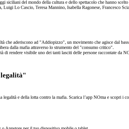
aggi siciliani del mondo della cultura e dello spettacolo che hanno scel
ta, Luigi Lo Cascio, Teresa Mannino, Isabella Ragonese, Francesco Sci
ltà che aderiscono ad "Addiopizzo", un movimento che agisce dal basso 
era dalla mafia attraverso lo strumento del "consumo critico".
ntà di rendere visibile uno dei tanti lasciti delle persone raccontate da N
legalità"
la legalità e della lotta contro la mafia. Scarica l’app NOma e scopri i 
y o Appstore per il tuo dispositivo mobile o tablet