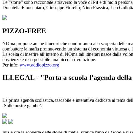
Le “storie” sono raccontate attraverso la voce di Pif e di molti person
Donatella Finocchiaro, Giuseppe Fiorello, Nino Frassica, Leo Gullot
PIZZO-FREE
NOma propone anche itinerari che condurranno alla scoperta delle rea
combattere la mafia promuovendo un sistema di economia virtuosa e lib
La scelta di inserire all’interno di NOma tali itinerari nasce dalla volo
coscienze e reso possibile una piccola rivoluzione.
Per info:
www.addiopizzo.org
ILLEGAL - "Porta a scuola l'agenda della 
La prima agenda scolastica, tascabile e interattiva dedicata al tema del
‘Sulle nostre gambe’.
Inizia ora la scoperta delle storie di mafia, scarica l'app da Google pla