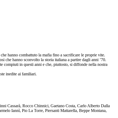
che hanno combattuto la mafia fino a sacrificare le proprie vite.
osi che hanno sconvolto la storia italiana a partire dagli anni ’70.
compiuti in questi anni e che, piuttosto, si diffonde nella nostra
te inedite ai familiari.
Ninni Cassarà, Rocco Chinnici, Gaetano Costa, Carlo Alberto Dalla
melo Iannì, Pio La Torre, Piersanti Mattarella, Beppe Montana,