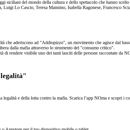
aggi siciliani del mondo della cultura e dello spettacolo che hanno scel
ta, Luigi Lo Cascio, Teresa Mannino, Isabella Ragonese, Francesco Sci
ltà che aderiscono ad "Addiopizzo", un movimento che agisce dal basso 
era dalla mafia attraverso lo strumento del "consumo critico".
ntà di rendere visibile uno dei tanti lasciti delle persone raccontate da N
legalità"
la legalità e della lotta contro la mafia. Scarica l’app NOma e scopri i 
y o Appstore per il tuo dispositivo mobile o tablet