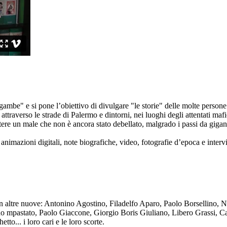
ambe" e si pone l’obiettivo di divulgare "le storie" delle molte persone 
ttraverso le strade di Palermo e dintorni, nei luoghi degli attentati mafi
re un male che non è ancora stato debellato, malgrado i passi da gigante 
animazioni digitali, note biografiche, video, fotografie d’epoca e intervis
n altre nuove: Antonino Agostino, Filadelfo Aparo, Paolo Borsellino, 
mpastato, Paolo Giaccone, Giorgio Boris Giuliano, Libero Grassi, Car
o... i loro cari e le loro scorte.