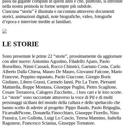
passi da gigante compiuti in questi anni e che, piuttosto, si diffonde
nella nostra penisola in forme sempre più subdole.
Ciascuna “storia” è illustrata e raccontata attraverso documenti
storici, animazioni digitali, note biografiche, video, fotografie
d’epoca e interviste inedite ai familiari.
LE STORIE
Sono presentate le prime 22 “storie”, prossimamente da aggiornare
con altre nuove: Antonino Agostino, Filadelfo Aparo, Paolo
Borsellino, Ninni Cassarà, Rocco Chinnici, Gaetano Costa, Carlo
Alberto Dalla Chiesa, Mauro De Mauro, Giovanni Falcone, Mario
Francese, Peppino mpastato, Paolo Giaccone, Giorgio Boris
Giuliano, Libero Grassi, Carmelo Iannì, Pio La Torre, Piersanti
Mattarella, Beppe Montana, Giuseppe Puglisi, Pietro Scaglione,
Cesare Terranova, Calogero Zucchetto... i loro cari e le loro scorte.
Le “storie” sono raccontate attraverso la voce di Pif e di molti
personaggi siciliani del mondo della cultura e dello spettacolo che
hanno scelto di aderire al progetto: Pippo Baudo, Paolo Briguglia,
Ficarra&Picone, Donatella Finocchiaro, Giuseppe Fiorello, Nino
Frassica, Leo Gullotta, Luigi Lo Cascio, Teresa Mannino, Isabella
Ragonese, Francesco Scianna, Giuseppe Tornatore.