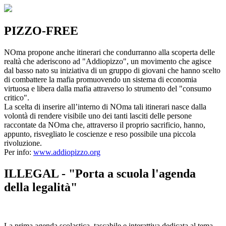
PIZZO-FREE
NOma propone anche itinerari che condurranno alla scoperta delle
realtà che aderiscono ad "Addiopizzo", un movimento che agisce
dal basso nato su iniziativa di un gruppo di giovani che hanno scelto
di combattere la mafia promuovendo un sistema di economia
virtuosa e libera dalla mafia attraverso lo strumento del "consumo
critico".
La scelta di inserire all’interno di NOma tali itinerari nasce dalla
volontà di rendere visibile uno dei tanti lasciti delle persone
raccontate da NOma che, attraverso il proprio sacrificio, hanno,
appunto, risvegliato le coscienze e reso possibile una piccola
rivoluzione.
Per info:
www.addiopizzo.org
ILLEGAL - "Porta a scuola l'agenda
della legalità"
La prima agenda scolastica, tascabile e interattiva dedicata al tema