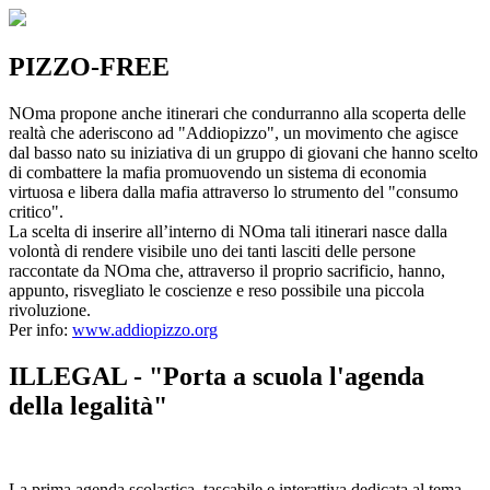
PIZZO-FREE
NOma propone anche itinerari che condurranno alla scoperta delle
realtà che aderiscono ad "Addiopizzo", un movimento che agisce
dal basso nato su iniziativa di un gruppo di giovani che hanno scelto
di combattere la mafia promuovendo un sistema di economia
virtuosa e libera dalla mafia attraverso lo strumento del "consumo
critico".
La scelta di inserire all’interno di NOma tali itinerari nasce dalla
volontà di rendere visibile uno dei tanti lasciti delle persone
raccontate da NOma che, attraverso il proprio sacrificio, hanno,
appunto, risvegliato le coscienze e reso possibile una piccola
rivoluzione.
Per info:
www.addiopizzo.org
ILLEGAL - "Porta a scuola l'agenda
della legalità"
La prima agenda scolastica, tascabile e interattiva dedicata al tema