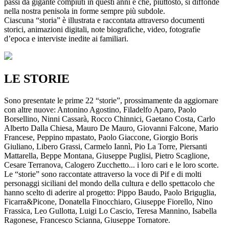
passi da gigante compiuti in questi anni e che, piuttosto, si diffonde
nella nostra penisola in forme sempre più subdole.
Ciascuna “storia” è illustrata e raccontata attraverso documenti
storici, animazioni digitali, note biografiche, video, fotografie
d’epoca e interviste inedite ai familiari.
LE STORIE
Sono presentate le prime 22 “storie”, prossimamente da aggiornare
con altre nuove: Antonino Agostino, Filadelfo Aparo, Paolo
Borsellino, Ninni Cassarà, Rocco Chinnici, Gaetano Costa, Carlo
Alberto Dalla Chiesa, Mauro De Mauro, Giovanni Falcone, Mario
Francese, Peppino mpastato, Paolo Giaccone, Giorgio Boris
Giuliano, Libero Grassi, Carmelo Iannì, Pio La Torre, Piersanti
Mattarella, Beppe Montana, Giuseppe Puglisi, Pietro Scaglione,
Cesare Terranova, Calogero Zucchetto... i loro cari e le loro scorte.
Le “storie” sono raccontate attraverso la voce di Pif e di molti
personaggi siciliani del mondo della cultura e dello spettacolo che
hanno scelto di aderire al progetto: Pippo Baudo, Paolo Briguglia,
Ficarra&Picone, Donatella Finocchiaro, Giuseppe Fiorello, Nino
Frassica, Leo Gullotta, Luigi Lo Cascio, Teresa Mannino, Isabella
Ragonese, Francesco Scianna, Giuseppe Tornatore.