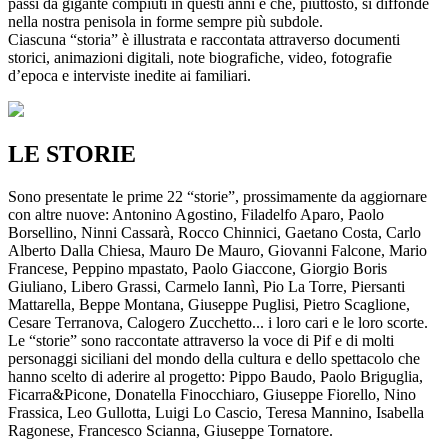
passi da gigante compiuti in questi anni e che, piuttosto, si diffonde
nella nostra penisola in forme sempre più subdole.
Ciascuna “storia” è illustrata e raccontata attraverso documenti
storici, animazioni digitali, note biografiche, video, fotografie
d’epoca e interviste inedite ai familiari.
LE STORIE
Sono presentate le prime 22 “storie”, prossimamente da aggiornare
con altre nuove: Antonino Agostino, Filadelfo Aparo, Paolo
Borsellino, Ninni Cassarà, Rocco Chinnici, Gaetano Costa, Carlo
Alberto Dalla Chiesa, Mauro De Mauro, Giovanni Falcone, Mario
Francese, Peppino mpastato, Paolo Giaccone, Giorgio Boris
Giuliano, Libero Grassi, Carmelo Iannì, Pio La Torre, Piersanti
Mattarella, Beppe Montana, Giuseppe Puglisi, Pietro Scaglione,
Cesare Terranova, Calogero Zucchetto... i loro cari e le loro scorte.
Le “storie” sono raccontate attraverso la voce di Pif e di molti
personaggi siciliani del mondo della cultura e dello spettacolo che
hanno scelto di aderire al progetto: Pippo Baudo, Paolo Briguglia,
Ficarra&Picone, Donatella Finocchiaro, Giuseppe Fiorello, Nino
Frassica, Leo Gullotta, Luigi Lo Cascio, Teresa Mannino, Isabella
Ragonese, Francesco Scianna, Giuseppe Tornatore.