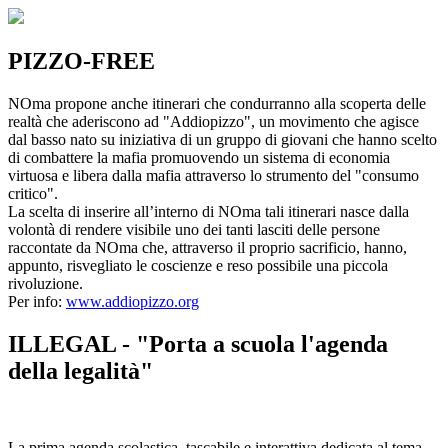
PIZZO-FREE
NOma propone anche itinerari che condurranno alla scoperta delle
realtà che aderiscono ad "Addiopizzo", un movimento che agisce
dal basso nato su iniziativa di un gruppo di giovani che hanno scelto
di combattere la mafia promuovendo un sistema di economia
virtuosa e libera dalla mafia attraverso lo strumento del "consumo
critico".
La scelta di inserire all’interno di NOma tali itinerari nasce dalla
volontà di rendere visibile uno dei tanti lasciti delle persone
raccontate da NOma che, attraverso il proprio sacrificio, hanno,
appunto, risvegliato le coscienze e reso possibile una piccola
rivoluzione.
Per info:
www.addiopizzo.org
ILLEGAL - "Porta a scuola l'agenda
della legalità"
La prima agenda scolastica, tascabile e interattiva dedicata al tema