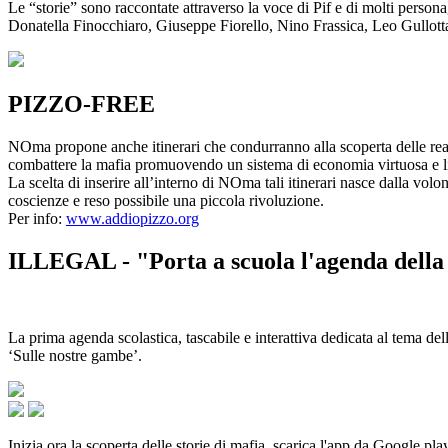
Le “storie” sono raccontate attraverso la voce di Pif e di molti person
Donatella Finocchiaro, Giuseppe Fiorello, Nino Frassica, Leo Gullot
PIZZO-FREE
NOma propone anche itinerari che condurranno alla scoperta delle rea
combattere la mafia promuovendo un sistema di economia virtuosa e lib
La scelta di inserire all’interno di NOma tali itinerari nasce dalla volo
coscienze e reso possibile una piccola rivoluzione.
Per info:
www.addiopizzo.org
ILLEGAL - "Porta a scuola l'agenda della 
La prima agenda scolastica, tascabile e interattiva dedicata al tema del
‘Sulle nostre gambe’.
Inizia ora la scoperta delle storie di mafia, scarica l'app da Google pla