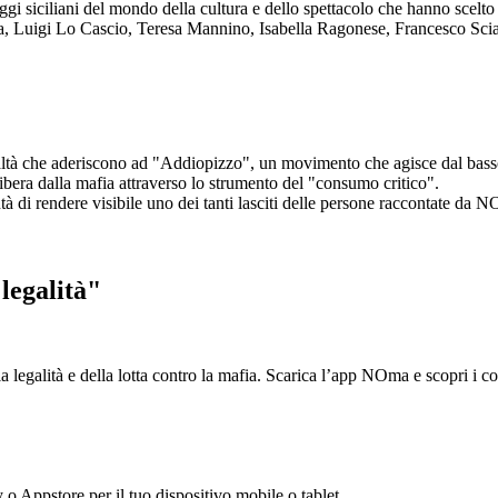
aggi siciliani del mondo della cultura e dello spettacolo che hanno scel
ta, Luigi Lo Cascio, Teresa Mannino, Isabella Ragonese, Francesco Sci
ltà che aderiscono ad "Addiopizzo", un movimento che agisce dal basso 
era dalla mafia attraverso lo strumento del "consumo critico".
ntà di rendere visibile uno dei tanti lasciti delle persone raccontate da N
legalità"
la legalità e della lotta contro la mafia. Scarica l’app NOma e scopri i 
y o Appstore per il tuo dispositivo mobile o tablet