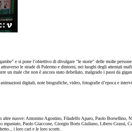
ambe" e si pone l’obiettivo di divulgare "le storie" delle molte persone 
ttraverso le strade di Palermo e dintorni, nei luoghi degli attentati mafi
re un male che non è ancora stato debellato, malgrado i passi da gigante 
animazioni digitali, note biografiche, video, fotografie d’epoca e intervis
n altre nuove: Antonino Agostino, Filadelfo Aparo, Paolo Borsellino, 
mpastato, Paolo Giaccone, Giorgio Boris Giuliano, Libero Grassi, Car
o... i loro cari e le loro scorte.