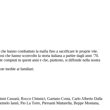
che hanno combattuto la mafia fino a sacrificare le proprie vite.
osi che hanno sconvolto la storia italiana a partire dagli anni ’70.
compiuti in questi anni e che, piuttosto, si diffonde nella nostra
te inedite ai familiari.
Ninni Cassarà, Rocco Chinnici, Gaetano Costa, Carlo Alberto Dalla
melo Iannì, Pio La Torre, Piersanti Mattarella, Beppe Montana,