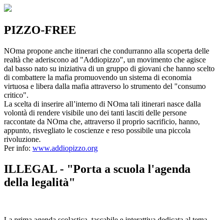
PIZZO-FREE
NOma propone anche itinerari che condurranno alla scoperta delle
realtà che aderiscono ad "Addiopizzo", un movimento che agisce
dal basso nato su iniziativa di un gruppo di giovani che hanno scelto
di combattere la mafia promuovendo un sistema di economia
virtuosa e libera dalla mafia attraverso lo strumento del "consumo
critico".
La scelta di inserire all’interno di NOma tali itinerari nasce dalla
volontà di rendere visibile uno dei tanti lasciti delle persone
raccontate da NOma che, attraverso il proprio sacrificio, hanno,
appunto, risvegliato le coscienze e reso possibile una piccola
rivoluzione.
Per info:
www.addiopizzo.org
ILLEGAL - "Porta a scuola l'agenda
della legalità"
La prima agenda scolastica, tascabile e interattiva dedicata al tema