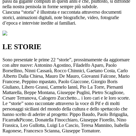
passi da gigante compiuti in questi anni e che, piuttosto, si diffonde
nella nostra penisola in forme sempre più subdole.
Ciascuna “storia” è illustrata e raccontata attraverso documenti
storici, animazioni digitali, note biografiche, video, fotografie
d’epoca e interviste inedite ai familiari.
LE STORIE
Sono presentate le prime 22 “storie”, prossimamente da aggiornare
con altre nuove: Antonino Agostino, Filadelfo Aparo, Paolo
Borsellino, Ninni Cassarà, Rocco Chinnici, Gaetano Costa, Carlo
Alberto Dalla Chiesa, Mauro De Mauro, Giovanni Falcone, Mario
Francese, Peppino mpastato, Paolo Giaccone, Giorgio Boris
Giuliano, Libero Grassi, Carmelo Iannì, Pio La Torre, Piersanti
Mattarella, Beppe Montana, Giuseppe Puglisi, Pietro Scaglione,
Cesare Terranova, Calogero Zucchetto... i loro cari e le loro scorte.
Le “storie” sono raccontate attraverso la voce di Pif e di molti
personaggi siciliani del mondo della cultura e dello spettacolo che
hanno scelto di aderire al progetto: Pippo Baudo, Paolo Briguglia,
Ficarra&Picone, Donatella Finocchiaro, Giuseppe Fiorello, Nino
Frassica, Leo Gullotta, Luigi Lo Cascio, Teresa Mannino, Isabella
Ragonese, Francesco Scianna, Giuseppe Tornatore.