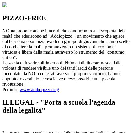
PIZZO-FREE
NOma propone anche itinerari che condurranno alla scoperta delle
realtà che aderiscono ad "Addiopizzo", un movimento che agisce
dal basso nato su iniziativa di un gruppo di giovani che hanno scelto
di combattere la mafia promuovendo un sistema di economia
virtuosa e libera dalla mafia attraverso lo strumento del "consumo
critico".
La scelta di inserire all’interno di NOma tali itinerari nasce dalla
volontà di rendere visibile uno dei tanti lasciti delle persone
raccontate da NOma che, attraverso il proprio sacrificio, hanno,
appunto, risvegliato le coscienze e reso possibile una piccola
rivoluzione.
Per info:
www.addiopizzo.org
ILLEGAL - "Porta a scuola l'agenda
della legalità"
La prima agenda scolastica, tascabile e interattiva dedicata al tema