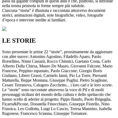
passi da gigante compiuti in questi anni e che, piuttosto, si diffonde
nella nostra penisola in forme sempre più subdole.
Ciascuna “storia” è illustrata e raccontata attraverso documenti
storici, animazioni digitali, note biografiche, video, fotografie
d’epoca e interviste inedite ai familiari.
LE STORIE
Sono presentate le prime 22 “storie”, prossimamente da aggiornare
con altre nuove: Antonino Agostino, Filadelfo Aparo, Paolo
Borsellino, Ninni Cassarà, Rocco Chinnici, Gaetano Costa, Carlo
Alberto Dalla Chiesa, Mauro De Mauro, Giovanni Falcone, Mario
Francese, Peppino mpastato, Paolo Giaccone, Giorgio Boris
Giuliano, Libero Grassi, Carmelo Iannì, Pio La Torre, Piersanti
Mattarella, Beppe Montana, Giuseppe Puglisi, Pietro Scaglione,
Cesare Terranova, Calogero Zucchetto... i loro cari e le loro scorte.
Le “storie” sono raccontate attraverso la voce di Pif e di molti
personaggi siciliani del mondo della cultura e dello spettacolo che
hanno scelto di aderire al progetto: Pippo Baudo, Paolo Briguglia,
Ficarra&Picone, Donatella Finocchiaro, Giuseppe Fiorello, Nino
Frassica, Leo Gullotta, Luigi Lo Cascio, Teresa Mannino, Isabella
Ragonese, Francesco Scianna, Giuseppe Tornatore.