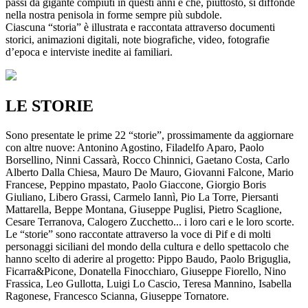
passi da gigante compiuti in questi anni e che, piuttosto, si diffonde
nella nostra penisola in forme sempre più subdole.
Ciascuna “storia” è illustrata e raccontata attraverso documenti
storici, animazioni digitali, note biografiche, video, fotografie
d’epoca e interviste inedite ai familiari.
LE STORIE
Sono presentate le prime 22 “storie”, prossimamente da aggiornare
con altre nuove: Antonino Agostino, Filadelfo Aparo, Paolo
Borsellino, Ninni Cassarà, Rocco Chinnici, Gaetano Costa, Carlo
Alberto Dalla Chiesa, Mauro De Mauro, Giovanni Falcone, Mario
Francese, Peppino mpastato, Paolo Giaccone, Giorgio Boris
Giuliano, Libero Grassi, Carmelo Iannì, Pio La Torre, Piersanti
Mattarella, Beppe Montana, Giuseppe Puglisi, Pietro Scaglione,
Cesare Terranova, Calogero Zucchetto... i loro cari e le loro scorte.
Le “storie” sono raccontate attraverso la voce di Pif e di molti
personaggi siciliani del mondo della cultura e dello spettacolo che
hanno scelto di aderire al progetto: Pippo Baudo, Paolo Briguglia,
Ficarra&Picone, Donatella Finocchiaro, Giuseppe Fiorello, Nino
Frassica, Leo Gullotta, Luigi Lo Cascio, Teresa Mannino, Isabella
Ragonese, Francesco Scianna, Giuseppe Tornatore.