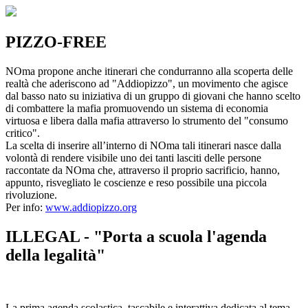
PIZZO-FREE
NOma propone anche itinerari che condurranno alla scoperta delle
realtà che aderiscono ad "Addiopizzo", un movimento che agisce
dal basso nato su iniziativa di un gruppo di giovani che hanno scelto
di combattere la mafia promuovendo un sistema di economia
virtuosa e libera dalla mafia attraverso lo strumento del "consumo
critico".
La scelta di inserire all’interno di NOma tali itinerari nasce dalla
volontà di rendere visibile uno dei tanti lasciti delle persone
raccontate da NOma che, attraverso il proprio sacrificio, hanno,
appunto, risvegliato le coscienze e reso possibile una piccola
rivoluzione.
Per info:
www.addiopizzo.org
ILLEGAL - "Porta a scuola l'agenda
della legalità"
La prima agenda scolastica, tascabile e interattiva dedicata al tema