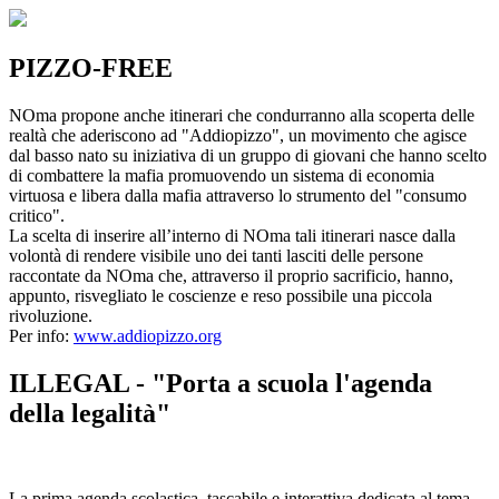
PIZZO-FREE
NOma propone anche itinerari che condurranno alla scoperta delle
realtà che aderiscono ad "Addiopizzo", un movimento che agisce
dal basso nato su iniziativa di un gruppo di giovani che hanno scelto
di combattere la mafia promuovendo un sistema di economia
virtuosa e libera dalla mafia attraverso lo strumento del "consumo
critico".
La scelta di inserire all’interno di NOma tali itinerari nasce dalla
volontà di rendere visibile uno dei tanti lasciti delle persone
raccontate da NOma che, attraverso il proprio sacrificio, hanno,
appunto, risvegliato le coscienze e reso possibile una piccola
rivoluzione.
Per info:
www.addiopizzo.org
ILLEGAL - "Porta a scuola l'agenda
della legalità"
La prima agenda scolastica, tascabile e interattiva dedicata al tema