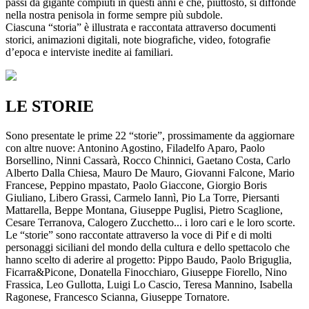
passi da gigante compiuti in questi anni e che, piuttosto, si diffonde
nella nostra penisola in forme sempre più subdole.
Ciascuna “storia” è illustrata e raccontata attraverso documenti
storici, animazioni digitali, note biografiche, video, fotografie
d’epoca e interviste inedite ai familiari.
LE STORIE
Sono presentate le prime 22 “storie”, prossimamente da aggiornare
con altre nuove: Antonino Agostino, Filadelfo Aparo, Paolo
Borsellino, Ninni Cassarà, Rocco Chinnici, Gaetano Costa, Carlo
Alberto Dalla Chiesa, Mauro De Mauro, Giovanni Falcone, Mario
Francese, Peppino mpastato, Paolo Giaccone, Giorgio Boris
Giuliano, Libero Grassi, Carmelo Iannì, Pio La Torre, Piersanti
Mattarella, Beppe Montana, Giuseppe Puglisi, Pietro Scaglione,
Cesare Terranova, Calogero Zucchetto... i loro cari e le loro scorte.
Le “storie” sono raccontate attraverso la voce di Pif e di molti
personaggi siciliani del mondo della cultura e dello spettacolo che
hanno scelto di aderire al progetto: Pippo Baudo, Paolo Briguglia,
Ficarra&Picone, Donatella Finocchiaro, Giuseppe Fiorello, Nino
Frassica, Leo Gullotta, Luigi Lo Cascio, Teresa Mannino, Isabella
Ragonese, Francesco Scianna, Giuseppe Tornatore.