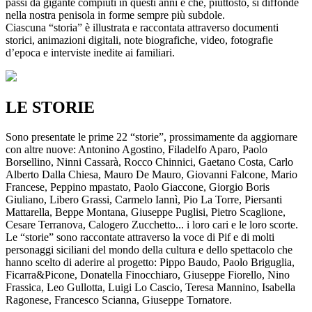
passi da gigante compiuti in questi anni e che, piuttosto, si diffonde
nella nostra penisola in forme sempre più subdole.
Ciascuna “storia” è illustrata e raccontata attraverso documenti
storici, animazioni digitali, note biografiche, video, fotografie
d’epoca e interviste inedite ai familiari.
LE STORIE
Sono presentate le prime 22 “storie”, prossimamente da aggiornare
con altre nuove: Antonino Agostino, Filadelfo Aparo, Paolo
Borsellino, Ninni Cassarà, Rocco Chinnici, Gaetano Costa, Carlo
Alberto Dalla Chiesa, Mauro De Mauro, Giovanni Falcone, Mario
Francese, Peppino mpastato, Paolo Giaccone, Giorgio Boris
Giuliano, Libero Grassi, Carmelo Iannì, Pio La Torre, Piersanti
Mattarella, Beppe Montana, Giuseppe Puglisi, Pietro Scaglione,
Cesare Terranova, Calogero Zucchetto... i loro cari e le loro scorte.
Le “storie” sono raccontate attraverso la voce di Pif e di molti
personaggi siciliani del mondo della cultura e dello spettacolo che
hanno scelto di aderire al progetto: Pippo Baudo, Paolo Briguglia,
Ficarra&Picone, Donatella Finocchiaro, Giuseppe Fiorello, Nino
Frassica, Leo Gullotta, Luigi Lo Cascio, Teresa Mannino, Isabella
Ragonese, Francesco Scianna, Giuseppe Tornatore.