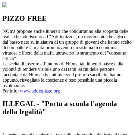
PIZZO-FREE
NOma propone anche itinerari che condurranno alla scoperta delle
realtà che aderiscono ad "Addiopizzo", un movimento che agisce
dal basso nato su iniziativa di un gruppo di giovani che hanno scelto
di combattere la mafia promuovendo un sistema di economia
virtuosa e libera dalla mafia attraverso lo strumento del "consumo
critico".
La scelta di inserire all’interno di NOma tali itinerari nasce dalla
volontà di rendere visibile uno dei tanti lasciti delle persone
raccontate da NOma che, attraverso il proprio sacrificio, hanno,
appunto, risvegliato le coscienze e reso possibile una piccola
rivoluzione.
Per info:
www.addiopizzo.org
ILLEGAL - "Porta a scuola l'agenda
della legalità"
La prima agenda scolastica, tascabile e interattiva dedicata al tema