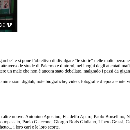
ambe" e si pone l’obiettivo di divulgare "le storie" delle molte persone 
ttraverso le strade di Palermo e dintorni, nei luoghi degli attentati mafi
re un male che non è ancora stato debellato, malgrado i passi da gigante 
animazioni digitali, note biografiche, video, fotografie d’epoca e intervis
n altre nuove: Antonino Agostino, Filadelfo Aparo, Paolo Borsellino, 
mpastato, Paolo Giaccone, Giorgio Boris Giuliano, Libero Grassi, Car
o... i loro cari e le loro scorte.