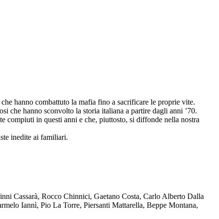
che hanno combattuto la mafia fino a sacrificare le proprie vite.
osi che hanno sconvolto la storia italiana a partire dagli anni ’70.
compiuti in questi anni e che, piuttosto, si diffonde nella nostra
te inedite ai familiari.
Ninni Cassarà, Rocco Chinnici, Gaetano Costa, Carlo Alberto Dalla
melo Iannì, Pio La Torre, Piersanti Mattarella, Beppe Montana,