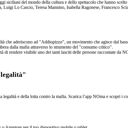
aggi siciliani del mondo della cultura e dello spettacolo che hanno scel
ta, Luigi Lo Cascio, Teresa Mannino, Isabella Ragonese, Francesco Sci
ltà che aderiscono ad "Addiopizzo", un movimento che agisce dal basso 
era dalla mafia attraverso lo strumento del "consumo critico".
ntà di rendere visibile uno dei tanti lasciti delle persone raccontate da N
legalità"
la legalità e della lotta contro la mafia. Scarica l’app NOma e scopri i 
y o Appstore per il tuo dispositivo mobile o tablet