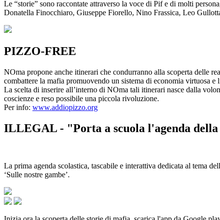
Le “storie” sono raccontate attraverso la voce di Pif e di molti person
Donatella Finocchiaro, Giuseppe Fiorello, Nino Frassica, Leo Gullot
PIZZO-FREE
NOma propone anche itinerari che condurranno alla scoperta delle rea
combattere la mafia promuovendo un sistema di economia virtuosa e lib
La scelta di inserire all’interno di NOma tali itinerari nasce dalla volo
coscienze e reso possibile una piccola rivoluzione.
Per info:
www.addiopizzo.org
ILLEGAL - "Porta a scuola l'agenda della 
La prima agenda scolastica, tascabile e interattiva dedicata al tema del
‘Sulle nostre gambe’.
Inizia ora la scoperta delle storie di mafia, scarica l'app da Google pla