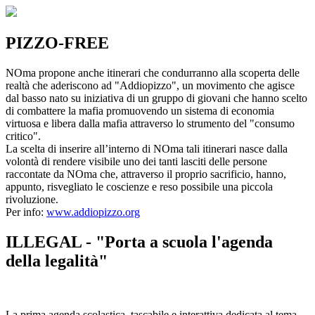
PIZZO-FREE
NOma propone anche itinerari che condurranno alla scoperta delle
realtà che aderiscono ad "Addiopizzo", un movimento che agisce
dal basso nato su iniziativa di un gruppo di giovani che hanno scelto
di combattere la mafia promuovendo un sistema di economia
virtuosa e libera dalla mafia attraverso lo strumento del "consumo
critico".
La scelta di inserire all’interno di NOma tali itinerari nasce dalla
volontà di rendere visibile uno dei tanti lasciti delle persone
raccontate da NOma che, attraverso il proprio sacrificio, hanno,
appunto, risvegliato le coscienze e reso possibile una piccola
rivoluzione.
Per info:
www.addiopizzo.org
ILLEGAL - "Porta a scuola l'agenda
della legalità"
La prima agenda scolastica, tascabile e interattiva dedicata al tema