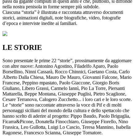
passi da gigante compiuti in questi anni e che, piuttosto, si diffonde
nella nostra penisola in forme sempre più subdole.
Ciascuna “storia” è illustrata e raccontata attraverso documenti
storici, animazioni digitali, note biografiche, video, fotografie
d’epoca e interviste inedite ai familiari.
LE STORIE
Sono presentate le prime 22 “storie”, prossimamente da aggiornare
con altre nuove: Antonino Agostino, Filadelfo Aparo, Paolo
Borsellino, Ninni Cassarà, Rocco Chinnici, Gaetano Costa, Carlo
Alberto Dalla Chiesa, Mauro De Mauro, Giovanni Falcone, Mario
Francese, Peppino mpastato, Paolo Giaccone, Giorgio Boris
Giuliano, Libero Grassi, Carmelo Iannì, Pio La Torre, Piersanti
Mattarella, Beppe Montana, Giuseppe Puglisi, Pietro Scaglione,
Cesare Terranova, Calogero Zucchetto... i loro cari e le loro scorte.
Le “storie” sono raccontate attraverso la voce di Pif e di molti
personaggi siciliani del mondo della cultura e dello spettacolo che
hanno scelto di aderire al progetto: Pippo Baudo, Paolo Briguglia,
Ficarra&Picone, Donatella Finocchiaro, Giuseppe Fiorello, Nino
Frassica, Leo Gullotta, Luigi Lo Cascio, Teresa Mannino, Isabella
Ragonese, Francesco Scianna, Giuseppe Tornatore.