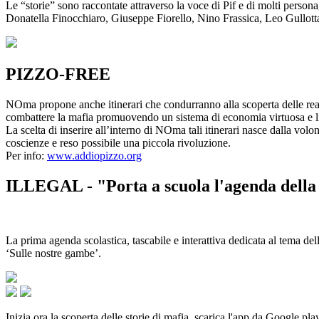
Le “storie” sono raccontate attraverso la voce di Pif e di molti person
Donatella Finocchiaro, Giuseppe Fiorello, Nino Frassica, Leo Gullot
PIZZO-FREE
NOma propone anche itinerari che condurranno alla scoperta delle rea
combattere la mafia promuovendo un sistema di economia virtuosa e lib
La scelta di inserire all’interno di NOma tali itinerari nasce dalla volo
coscienze e reso possibile una piccola rivoluzione.
Per info:
www.addiopizzo.org
ILLEGAL - "Porta a scuola l'agenda della 
La prima agenda scolastica, tascabile e interattiva dedicata al tema del
‘Sulle nostre gambe’.
Inizia ora la scoperta delle storie di mafia, scarica l'app da Google pla