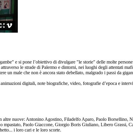
ambe" e si pone l’obiettivo di divulgare "le storie" delle molte persone 
ttraverso le strade di Palermo e dintorni, nei luoghi degli attentati mafi
re un male che non è ancora stato debellato, malgrado i passi da gigante 
animazioni digitali, note biografiche, video, fotografie d’epoca e intervis
n altre nuove: Antonino Agostino, Filadelfo Aparo, Paolo Borsellino, 
mpastato, Paolo Giaccone, Giorgio Boris Giuliano, Libero Grassi, Car
o... i loro cari e le loro scorte.