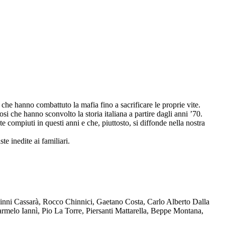
che hanno combattuto la mafia fino a sacrificare le proprie vite.
osi che hanno sconvolto la storia italiana a partire dagli anni ’70.
compiuti in questi anni e che, piuttosto, si diffonde nella nostra
te inedite ai familiari.
Ninni Cassarà, Rocco Chinnici, Gaetano Costa, Carlo Alberto Dalla
melo Iannì, Pio La Torre, Piersanti Mattarella, Beppe Montana,