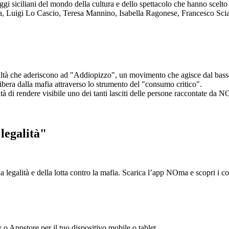
aggi siciliani del mondo della cultura e dello spettacolo che hanno scel
ta, Luigi Lo Cascio, Teresa Mannino, Isabella Ragonese, Francesco Sci
ltà che aderiscono ad "Addiopizzo", un movimento che agisce dal basso 
era dalla mafia attraverso lo strumento del "consumo critico".
ntà di rendere visibile uno dei tanti lasciti delle persone raccontate da N
legalità"
la legalità e della lotta contro la mafia. Scarica l’app NOma e scopri i 
y o Appstore per il tuo dispositivo mobile o tablet