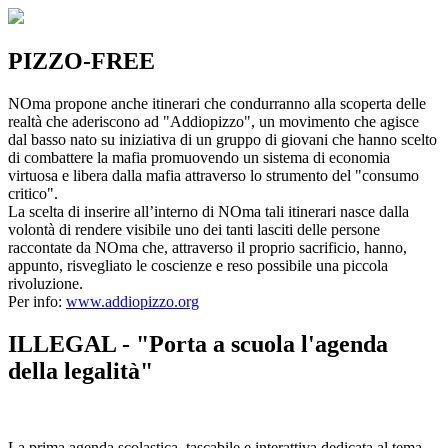
PIZZO-FREE
NOma propone anche itinerari che condurranno alla scoperta delle
realtà che aderiscono ad "Addiopizzo", un movimento che agisce
dal basso nato su iniziativa di un gruppo di giovani che hanno scelto
di combattere la mafia promuovendo un sistema di economia
virtuosa e libera dalla mafia attraverso lo strumento del "consumo
critico".
La scelta di inserire all’interno di NOma tali itinerari nasce dalla
volontà di rendere visibile uno dei tanti lasciti delle persone
raccontate da NOma che, attraverso il proprio sacrificio, hanno,
appunto, risvegliato le coscienze e reso possibile una piccola
rivoluzione.
Per info:
www.addiopizzo.org
ILLEGAL - "Porta a scuola l'agenda
della legalità"
La prima agenda scolastica, tascabile e interattiva dedicata al tema