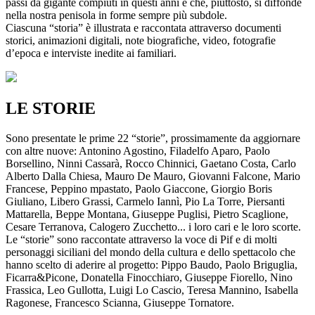
passi da gigante compiuti in questi anni e che, piuttosto, si diffonde
nella nostra penisola in forme sempre più subdole.
Ciascuna “storia” è illustrata e raccontata attraverso documenti
storici, animazioni digitali, note biografiche, video, fotografie
d’epoca e interviste inedite ai familiari.
LE STORIE
Sono presentate le prime 22 “storie”, prossimamente da aggiornare
con altre nuove: Antonino Agostino, Filadelfo Aparo, Paolo
Borsellino, Ninni Cassarà, Rocco Chinnici, Gaetano Costa, Carlo
Alberto Dalla Chiesa, Mauro De Mauro, Giovanni Falcone, Mario
Francese, Peppino mpastato, Paolo Giaccone, Giorgio Boris
Giuliano, Libero Grassi, Carmelo Iannì, Pio La Torre, Piersanti
Mattarella, Beppe Montana, Giuseppe Puglisi, Pietro Scaglione,
Cesare Terranova, Calogero Zucchetto... i loro cari e le loro scorte.
Le “storie” sono raccontate attraverso la voce di Pif e di molti
personaggi siciliani del mondo della cultura e dello spettacolo che
hanno scelto di aderire al progetto: Pippo Baudo, Paolo Briguglia,
Ficarra&Picone, Donatella Finocchiaro, Giuseppe Fiorello, Nino
Frassica, Leo Gullotta, Luigi Lo Cascio, Teresa Mannino, Isabella
Ragonese, Francesco Scianna, Giuseppe Tornatore.