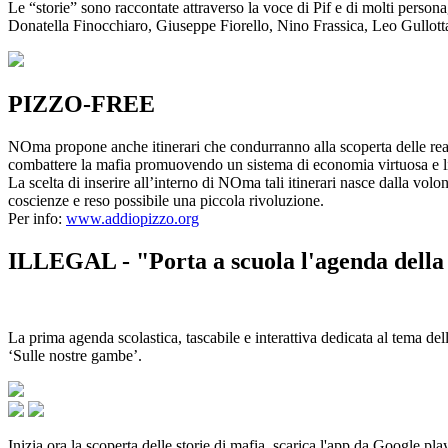
Le “storie” sono raccontate attraverso la voce di Pif e di molti person
Donatella Finocchiaro, Giuseppe Fiorello, Nino Frassica, Leo Gullot
PIZZO-FREE
NOma propone anche itinerari che condurranno alla scoperta delle rea
combattere la mafia promuovendo un sistema di economia virtuosa e lib
La scelta di inserire all’interno di NOma tali itinerari nasce dalla volo
coscienze e reso possibile una piccola rivoluzione.
Per info:
www.addiopizzo.org
ILLEGAL - "Porta a scuola l'agenda della 
La prima agenda scolastica, tascabile e interattiva dedicata al tema del
‘Sulle nostre gambe’.
Inizia ora la scoperta delle storie di mafia, scarica l'app da Google pla