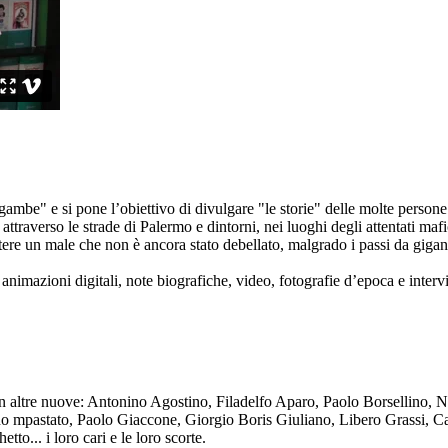
ambe" e si pone l’obiettivo di divulgare "le storie" delle molte persone 
ttraverso le strade di Palermo e dintorni, nei luoghi degli attentati mafi
re un male che non è ancora stato debellato, malgrado i passi da gigante 
animazioni digitali, note biografiche, video, fotografie d’epoca e intervis
n altre nuove: Antonino Agostino, Filadelfo Aparo, Paolo Borsellino, 
mpastato, Paolo Giaccone, Giorgio Boris Giuliano, Libero Grassi, Car
o... i loro cari e le loro scorte.