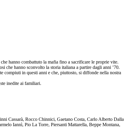
che hanno combattuto la mafia fino a sacrificare le proprie vite.
osi che hanno sconvolto la storia italiana a partire dagli anni ’70.
compiuti in questi anni e che, piuttosto, si diffonde nella nostra
te inedite ai familiari.
Ninni Cassarà, Rocco Chinnici, Gaetano Costa, Carlo Alberto Dalla
melo Iannì, Pio La Torre, Piersanti Mattarella, Beppe Montana,