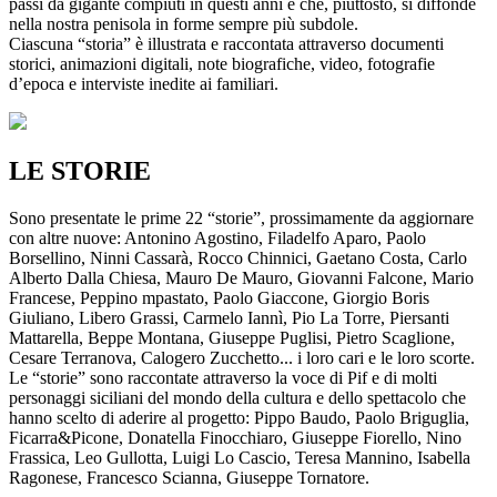
passi da gigante compiuti in questi anni e che, piuttosto, si diffonde
nella nostra penisola in forme sempre più subdole.
Ciascuna “storia” è illustrata e raccontata attraverso documenti
storici, animazioni digitali, note biografiche, video, fotografie
d’epoca e interviste inedite ai familiari.
LE STORIE
Sono presentate le prime 22 “storie”, prossimamente da aggiornare
con altre nuove: Antonino Agostino, Filadelfo Aparo, Paolo
Borsellino, Ninni Cassarà, Rocco Chinnici, Gaetano Costa, Carlo
Alberto Dalla Chiesa, Mauro De Mauro, Giovanni Falcone, Mario
Francese, Peppino mpastato, Paolo Giaccone, Giorgio Boris
Giuliano, Libero Grassi, Carmelo Iannì, Pio La Torre, Piersanti
Mattarella, Beppe Montana, Giuseppe Puglisi, Pietro Scaglione,
Cesare Terranova, Calogero Zucchetto... i loro cari e le loro scorte.
Le “storie” sono raccontate attraverso la voce di Pif e di molti
personaggi siciliani del mondo della cultura e dello spettacolo che
hanno scelto di aderire al progetto: Pippo Baudo, Paolo Briguglia,
Ficarra&Picone, Donatella Finocchiaro, Giuseppe Fiorello, Nino
Frassica, Leo Gullotta, Luigi Lo Cascio, Teresa Mannino, Isabella
Ragonese, Francesco Scianna, Giuseppe Tornatore.