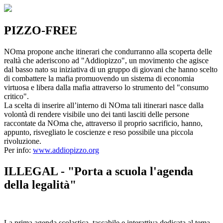
PIZZO-FREE
NOma propone anche itinerari che condurranno alla scoperta delle
realtà che aderiscono ad "Addiopizzo", un movimento che agisce
dal basso nato su iniziativa di un gruppo di giovani che hanno scelto
di combattere la mafia promuovendo un sistema di economia
virtuosa e libera dalla mafia attraverso lo strumento del "consumo
critico".
La scelta di inserire all’interno di NOma tali itinerari nasce dalla
volontà di rendere visibile uno dei tanti lasciti delle persone
raccontate da NOma che, attraverso il proprio sacrificio, hanno,
appunto, risvegliato le coscienze e reso possibile una piccola
rivoluzione.
Per info:
www.addiopizzo.org
ILLEGAL - "Porta a scuola l'agenda
della legalità"
La prima agenda scolastica, tascabile e interattiva dedicata al tema