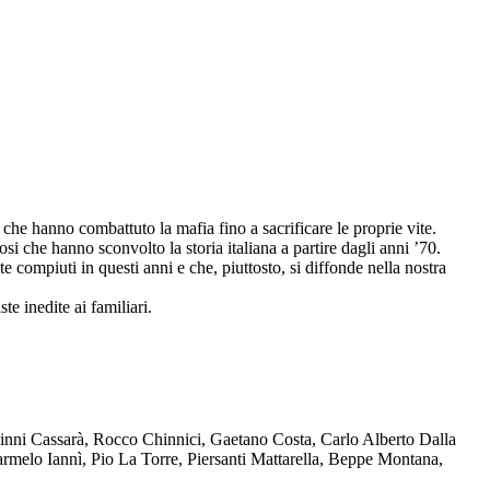
che hanno combattuto la mafia fino a sacrificare le proprie vite.
osi che hanno sconvolto la storia italiana a partire dagli anni ’70.
compiuti in questi anni e che, piuttosto, si diffonde nella nostra
te inedite ai familiari.
Ninni Cassarà, Rocco Chinnici, Gaetano Costa, Carlo Alberto Dalla
melo Iannì, Pio La Torre, Piersanti Mattarella, Beppe Montana,