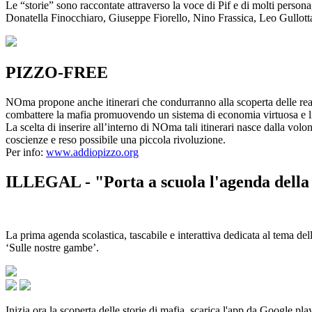
Le “storie” sono raccontate attraverso la voce di Pif e di molti person
Donatella Finocchiaro, Giuseppe Fiorello, Nino Frassica, Leo Gullot
PIZZO-FREE
NOma propone anche itinerari che condurranno alla scoperta delle rea
combattere la mafia promuovendo un sistema di economia virtuosa e lib
La scelta di inserire all’interno di NOma tali itinerari nasce dalla volo
coscienze e reso possibile una piccola rivoluzione.
Per info:
www.addiopizzo.org
ILLEGAL - "Porta a scuola l'agenda della 
La prima agenda scolastica, tascabile e interattiva dedicata al tema del
‘Sulle nostre gambe’.
Inizia ora la scoperta delle storie di mafia, scarica l'app da Google pla