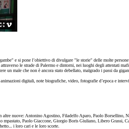
ambe" e si pone l’obiettivo di divulgare "le storie" delle molte persone 
ttraverso le strade di Palermo e dintorni, nei luoghi degli attentati mafi
re un male che non è ancora stato debellato, malgrado i passi da gigante 
animazioni digitali, note biografiche, video, fotografie d’epoca e intervis
n altre nuove: Antonino Agostino, Filadelfo Aparo, Paolo Borsellino, 
mpastato, Paolo Giaccone, Giorgio Boris Giuliano, Libero Grassi, Car
o... i loro cari e le loro scorte.