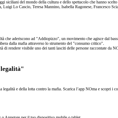
aggi siciliani del mondo della cultura e dello spettacolo che hanno scel
ta, Luigi Lo Cascio, Teresa Mannino, Isabella Ragonese, Francesco Sci
ltà che aderiscono ad "Addiopizzo", un movimento che agisce dal basso 
era dalla mafia attraverso lo strumento del "consumo critico".
ntà di rendere visibile uno dei tanti lasciti delle persone raccontate da N
legalità"
la legalità e della lotta contro la mafia. Scarica l’app NOma e scopri i 
y o Appstore per il tuo dispositivo mobile o tablet