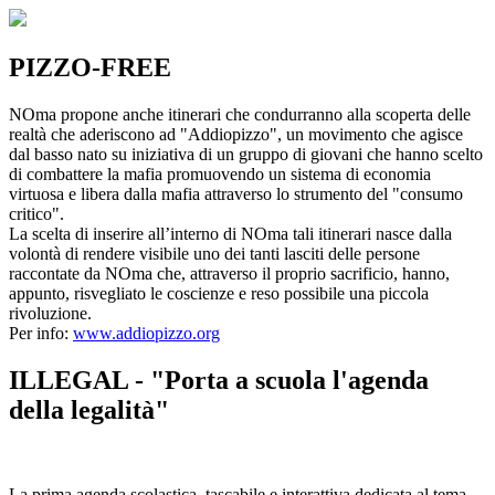
PIZZO-FREE
NOma propone anche itinerari che condurranno alla scoperta delle
realtà che aderiscono ad "Addiopizzo", un movimento che agisce
dal basso nato su iniziativa di un gruppo di giovani che hanno scelto
di combattere la mafia promuovendo un sistema di economia
virtuosa e libera dalla mafia attraverso lo strumento del "consumo
critico".
La scelta di inserire all’interno di NOma tali itinerari nasce dalla
volontà di rendere visibile uno dei tanti lasciti delle persone
raccontate da NOma che, attraverso il proprio sacrificio, hanno,
appunto, risvegliato le coscienze e reso possibile una piccola
rivoluzione.
Per info:
www.addiopizzo.org
ILLEGAL - "Porta a scuola l'agenda
della legalità"
La prima agenda scolastica, tascabile e interattiva dedicata al tema