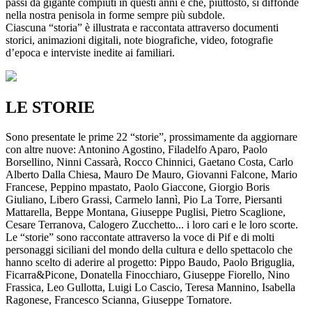
passi da gigante compiuti in questi anni e che, piuttosto, si diffonde
nella nostra penisola in forme sempre più subdole.
Ciascuna “storia” è illustrata e raccontata attraverso documenti
storici, animazioni digitali, note biografiche, video, fotografie
d’epoca e interviste inedite ai familiari.
LE STORIE
Sono presentate le prime 22 “storie”, prossimamente da aggiornare
con altre nuove: Antonino Agostino, Filadelfo Aparo, Paolo
Borsellino, Ninni Cassarà, Rocco Chinnici, Gaetano Costa, Carlo
Alberto Dalla Chiesa, Mauro De Mauro, Giovanni Falcone, Mario
Francese, Peppino mpastato, Paolo Giaccone, Giorgio Boris
Giuliano, Libero Grassi, Carmelo Iannì, Pio La Torre, Piersanti
Mattarella, Beppe Montana, Giuseppe Puglisi, Pietro Scaglione,
Cesare Terranova, Calogero Zucchetto... i loro cari e le loro scorte.
Le “storie” sono raccontate attraverso la voce di Pif e di molti
personaggi siciliani del mondo della cultura e dello spettacolo che
hanno scelto di aderire al progetto: Pippo Baudo, Paolo Briguglia,
Ficarra&Picone, Donatella Finocchiaro, Giuseppe Fiorello, Nino
Frassica, Leo Gullotta, Luigi Lo Cascio, Teresa Mannino, Isabella
Ragonese, Francesco Scianna, Giuseppe Tornatore.