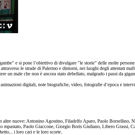
ambe" e si pone l’obiettivo di divulgare "le storie" delle molte persone 
ttraverso le strade di Palermo e dintorni, nei luoghi degli attentati mafi
re un male che non è ancora stato debellato, malgrado i passi da gigante 
animazioni digitali, note biografiche, video, fotografie d’epoca e intervis
n altre nuove: Antonino Agostino, Filadelfo Aparo, Paolo Borsellino, 
mpastato, Paolo Giaccone, Giorgio Boris Giuliano, Libero Grassi, Car
o... i loro cari e le loro scorte.