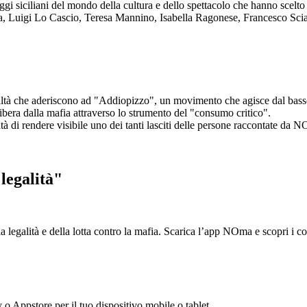
aggi siciliani del mondo della cultura e dello spettacolo che hanno scel
ta, Luigi Lo Cascio, Teresa Mannino, Isabella Ragonese, Francesco Sci
ltà che aderiscono ad "Addiopizzo", un movimento che agisce dal basso 
era dalla mafia attraverso lo strumento del "consumo critico".
ntà di rendere visibile uno dei tanti lasciti delle persone raccontate da N
legalità"
la legalità e della lotta contro la mafia. Scarica l’app NOma e scopri i 
y o Appstore per il tuo dispositivo mobile o tablet