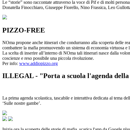
Le “storie” sono raccontate attraverso la voce di Pif e di molti person
Donatella Finocchiaro, Giuseppe Fiorello, Nino Frassica, Leo Gullot
PIZZO-FREE
NOma propone anche itinerari che condurranno alla scoperta delle rea
combattere la mafia promuovendo un sistema di economia virtuosa e lib
La scelta di inserire all’interno di NOma tali itinerari nasce dalla volo
coscienze e reso possibile una piccola rivoluzione.
Per info:
www.addiopizzo.org
ILLEGAL - "Porta a scuola l'agenda della 
La prima agenda scolastica, tascabile e interattiva dedicata al tema del
‘Sulle nostre gambe’.
Inizia ora la scoperta delle storie di mafia, scarica l'app da Google pla