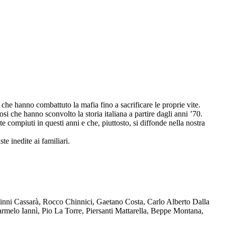
che hanno combattuto la mafia fino a sacrificare le proprie vite.
osi che hanno sconvolto la storia italiana a partire dagli anni ’70.
compiuti in questi anni e che, piuttosto, si diffonde nella nostra
te inedite ai familiari.
Ninni Cassarà, Rocco Chinnici, Gaetano Costa, Carlo Alberto Dalla
melo Iannì, Pio La Torre, Piersanti Mattarella, Beppe Montana,