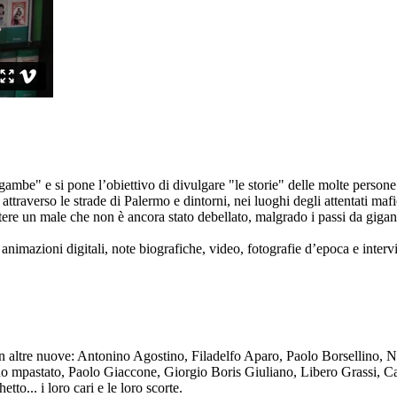
ambe" e si pone l’obiettivo di divulgare "le storie" delle molte persone 
ttraverso le strade di Palermo e dintorni, nei luoghi degli attentati mafi
re un male che non è ancora stato debellato, malgrado i passi da gigante 
animazioni digitali, note biografiche, video, fotografie d’epoca e intervis
n altre nuove: Antonino Agostino, Filadelfo Aparo, Paolo Borsellino, 
mpastato, Paolo Giaccone, Giorgio Boris Giuliano, Libero Grassi, Car
o... i loro cari e le loro scorte.