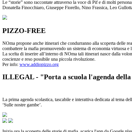
Le “storie” sono raccontate attraverso la voce di Pif e di molti person
Donatella Finocchiaro, Giuseppe Fiorello, Nino Frassica, Leo Gullot
PIZZO-FREE
NOma propone anche itinerari che condurranno alla scoperta delle rea
combattere la mafia promuovendo un sistema di economia virtuosa e lib
La scelta di inserire all’interno di NOma tali itinerari nasce dalla volo
coscienze e reso possibile una piccola rivoluzione.
Per info:
www.addiopizzo.org
ILLEGAL - "Porta a scuola l'agenda della 
La prima agenda scolastica, tascabile e interattiva dedicata al tema del
‘Sulle nostre gambe’.
Inizia ora la scoperta delle storie di mafia, scarica l'app da Google pla