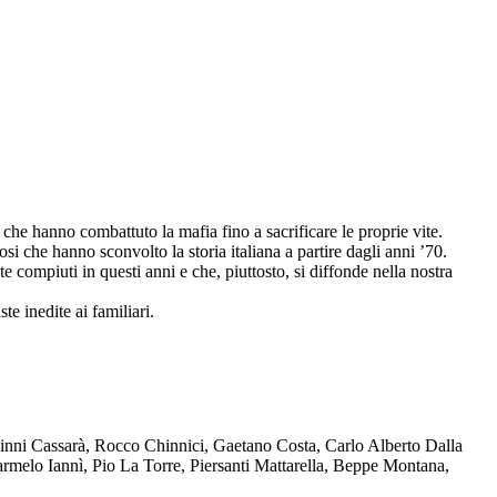
che hanno combattuto la mafia fino a sacrificare le proprie vite.
osi che hanno sconvolto la storia italiana a partire dagli anni ’70.
compiuti in questi anni e che, piuttosto, si diffonde nella nostra
te inedite ai familiari.
Ninni Cassarà, Rocco Chinnici, Gaetano Costa, Carlo Alberto Dalla
melo Iannì, Pio La Torre, Piersanti Mattarella, Beppe Montana,