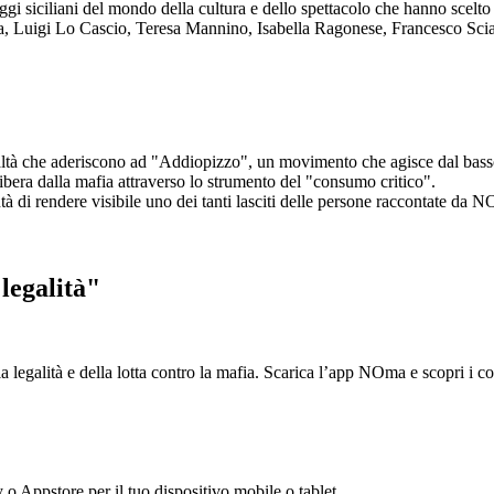
aggi siciliani del mondo della cultura e dello spettacolo che hanno scel
ta, Luigi Lo Cascio, Teresa Mannino, Isabella Ragonese, Francesco Sci
ltà che aderiscono ad "Addiopizzo", un movimento che agisce dal basso 
era dalla mafia attraverso lo strumento del "consumo critico".
ntà di rendere visibile uno dei tanti lasciti delle persone raccontate da N
legalità"
la legalità e della lotta contro la mafia. Scarica l’app NOma e scopri i 
y o Appstore per il tuo dispositivo mobile o tablet