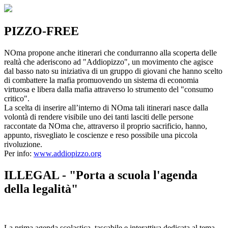
PIZZO-FREE
NOma propone anche itinerari che condurranno alla scoperta delle
realtà che aderiscono ad "Addiopizzo", un movimento che agisce
dal basso nato su iniziativa di un gruppo di giovani che hanno scelto
di combattere la mafia promuovendo un sistema di economia
virtuosa e libera dalla mafia attraverso lo strumento del "consumo
critico".
La scelta di inserire all’interno di NOma tali itinerari nasce dalla
volontà di rendere visibile uno dei tanti lasciti delle persone
raccontate da NOma che, attraverso il proprio sacrificio, hanno,
appunto, risvegliato le coscienze e reso possibile una piccola
rivoluzione.
Per info:
www.addiopizzo.org
ILLEGAL - "Porta a scuola l'agenda
della legalità"
La prima agenda scolastica, tascabile e interattiva dedicata al tema