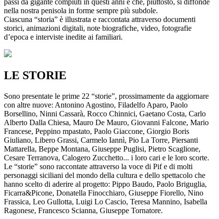
passi da gigante compiuti in questi anni e che, piuttosto, si diffonde
nella nostra penisola in forme sempre più subdole.
Ciascuna “storia” è illustrata e raccontata attraverso documenti
storici, animazioni digitali, note biografiche, video, fotografie
d’epoca e interviste inedite ai familiari.
LE STORIE
Sono presentate le prime 22 “storie”, prossimamente da aggiornare
con altre nuove: Antonino Agostino, Filadelfo Aparo, Paolo
Borsellino, Ninni Cassarà, Rocco Chinnici, Gaetano Costa, Carlo
Alberto Dalla Chiesa, Mauro De Mauro, Giovanni Falcone, Mario
Francese, Peppino mpastato, Paolo Giaccone, Giorgio Boris
Giuliano, Libero Grassi, Carmelo Iannì, Pio La Torre, Piersanti
Mattarella, Beppe Montana, Giuseppe Puglisi, Pietro Scaglione,
Cesare Terranova, Calogero Zucchetto... i loro cari e le loro scorte.
Le “storie” sono raccontate attraverso la voce di Pif e di molti
personaggi siciliani del mondo della cultura e dello spettacolo che
hanno scelto di aderire al progetto: Pippo Baudo, Paolo Briguglia,
Ficarra&Picone, Donatella Finocchiaro, Giuseppe Fiorello, Nino
Frassica, Leo Gullotta, Luigi Lo Cascio, Teresa Mannino, Isabella
Ragonese, Francesco Scianna, Giuseppe Tornatore.