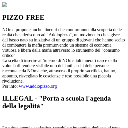
PIZZO-FREE
NOma propone anche itinerari che condurranno alla scoperta delle
realtà che aderiscono ad "Addiopizzo", un movimento che agisce
dal basso nato su iniziativa di un gruppo di giovani che hanno scelto
di combattere la mafia promuovendo un sistema di economia
virtuosa e libera dalla mafia attraverso lo strumento del "consumo
critico".
La scelta di inserire all’interno di NOma tali itinerari nasce dalla
volontà di rendere visibile uno dei tanti lasciti delle persone
raccontate da NOma che, attraverso il proprio sacrificio, hanno,
appunto, risvegliato le coscienze e reso possibile una piccola
rivoluzione.
Per info:
www.addiopizzo.org
ILLEGAL - "Porta a scuola l'agenda
della legalità"
La prima agenda scolastica, tascabile e interattiva dedicata al tema