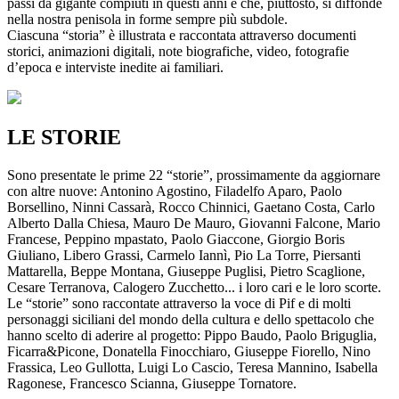
passi da gigante compiuti in questi anni e che, piuttosto, si diffonde
nella nostra penisola in forme sempre più subdole.
Ciascuna “storia” è illustrata e raccontata attraverso documenti
storici, animazioni digitali, note biografiche, video, fotografie
d’epoca e interviste inedite ai familiari.
LE STORIE
Sono presentate le prime 22 “storie”, prossimamente da aggiornare
con altre nuove: Antonino Agostino, Filadelfo Aparo, Paolo
Borsellino, Ninni Cassarà, Rocco Chinnici, Gaetano Costa, Carlo
Alberto Dalla Chiesa, Mauro De Mauro, Giovanni Falcone, Mario
Francese, Peppino mpastato, Paolo Giaccone, Giorgio Boris
Giuliano, Libero Grassi, Carmelo Iannì, Pio La Torre, Piersanti
Mattarella, Beppe Montana, Giuseppe Puglisi, Pietro Scaglione,
Cesare Terranova, Calogero Zucchetto... i loro cari e le loro scorte.
Le “storie” sono raccontate attraverso la voce di Pif e di molti
personaggi siciliani del mondo della cultura e dello spettacolo che
hanno scelto di aderire al progetto: Pippo Baudo, Paolo Briguglia,
Ficarra&Picone, Donatella Finocchiaro, Giuseppe Fiorello, Nino
Frassica, Leo Gullotta, Luigi Lo Cascio, Teresa Mannino, Isabella
Ragonese, Francesco Scianna, Giuseppe Tornatore.