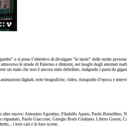
ambe" e si pone l’obiettivo di divulgare "le storie" delle molte persone 
ttraverso le strade di Palermo e dintorni, nei luoghi degli attentati mafi
re un male che non è ancora stato debellato, malgrado i passi da gigante 
animazioni digitali, note biografiche, video, fotografie d’epoca e intervis
n altre nuove: Antonino Agostino, Filadelfo Aparo, Paolo Borsellino, 
mpastato, Paolo Giaccone, Giorgio Boris Giuliano, Libero Grassi, Car
o... i loro cari e le loro scorte.