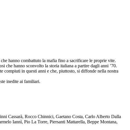
che hanno combattuto la mafia fino a sacrificare le proprie vite.
osi che hanno sconvolto la storia italiana a partire dagli anni ’70.
compiuti in questi anni e che, piuttosto, si diffonde nella nostra
te inedite ai familiari.
Ninni Cassarà, Rocco Chinnici, Gaetano Costa, Carlo Alberto Dalla
melo Iannì, Pio La Torre, Piersanti Mattarella, Beppe Montana,