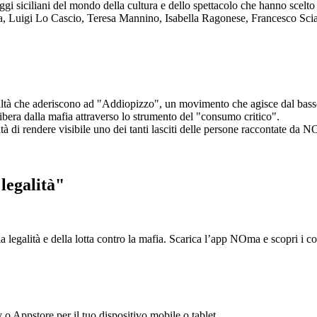
aggi siciliani del mondo della cultura e dello spettacolo che hanno scel
ta, Luigi Lo Cascio, Teresa Mannino, Isabella Ragonese, Francesco Sci
ltà che aderiscono ad "Addiopizzo", un movimento che agisce dal basso 
era dalla mafia attraverso lo strumento del "consumo critico".
ntà di rendere visibile uno dei tanti lasciti delle persone raccontate da N
legalità"
la legalità e della lotta contro la mafia. Scarica l’app NOma e scopri i 
y o Appstore per il tuo dispositivo mobile o tablet