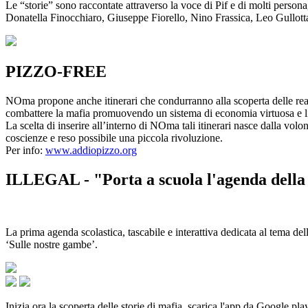
Le “storie” sono raccontate attraverso la voce di Pif e di molti person
Donatella Finocchiaro, Giuseppe Fiorello, Nino Frassica, Leo Gullot
PIZZO-FREE
NOma propone anche itinerari che condurranno alla scoperta delle rea
combattere la mafia promuovendo un sistema di economia virtuosa e lib
La scelta di inserire all’interno di NOma tali itinerari nasce dalla volo
coscienze e reso possibile una piccola rivoluzione.
Per info:
www.addiopizzo.org
ILLEGAL - "Porta a scuola l'agenda della 
La prima agenda scolastica, tascabile e interattiva dedicata al tema del
‘Sulle nostre gambe’.
Inizia ora la scoperta delle storie di mafia, scarica l'app da Google pla